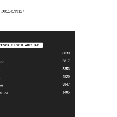
p :08114139117
TEGORI E POPULLARIZUAR
8830
5817
ari
5353
a
4829
k
3947
us
1485
r Ide