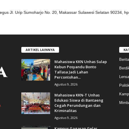
egus Jl. Urip Sumoharjo No. 20, Makassar Sulawesi Selatan 90234, h
ARTIKEL LAINNYA
KA
Berita
Mahasiswa KKN Unhas Sulap
Kebun Posyandu Bonto
Berdik
Tallasa Jadi Lahan
Percontohan...
Lens
Agustus 9, 2026
Politi
Kamp
Mahasiswa KKN-T Unhas
Edukasi Siswa di Bantaeng
Mimba
Cegah Perundungan dan
m
Kriminalitas
Agustus 9, 2026
Kampus Gagasan Gelar