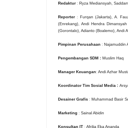
Redaktur
: Ryza Mediansyah, Saddam
Reporter
: Furqan (Jakarta), A. Fa
(Enrekang), Andi Hendra Dimansyah 
(Gorontalo), Adianto (Boalemo), Andi 
Pimpinan Perusahaan
: Najamuddin 
Pengembangan SDM :
Muslim Haq
Manager Keuangan
: Andi Azhar Must
Koordinator Tim Sosial Media :
Arsy
Desainer Grafis
: Muhammad Basir Su
Marketing
: Sainal Abidin
Konsultan IT
: Afrilia Eka Ananda