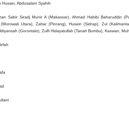
 Husain, Abdusalam Syahih
uzan Sabir Siradj Munir A (Makassar), Ahmad Habibi Baharuddin 
(Morowali Utara), Zahar (Pinrang), Husein (Sidrap), Zul (Kaliman
Aldiyansah (Gorontalo), Zulfi Hidayatullah (Tanah Bumbu), Kaswan, Muh
Arfah
afa
ad
ltani