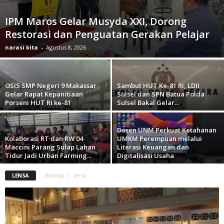
IPM Maros Gelar Musyda XXI, Dorong
Restorasi dan Penguatan Gerakan Pelajar
narasi kita
-
Agustus 8, 2026
OSIS SMP Negeri 9 Makassar
Sambut HUT Ke-81 RI, LDII
Gelar Rapat Kepanitiaan
Sulsel dan SPN Batua Polda
Porseni HUT RI ke-81
Sulsel Bakal Gelar...
Dosen UNM Perkuat Ketahanan
Kolaborasi RT dan RW 04
UMKM Perempuan melalui
Maccini Parang Sulap Lahan
Literasi Keuangan dan
Tidur Jadi Urban Farming...
Digitalisasi Usaha
LENSA
Beranda
Lensa