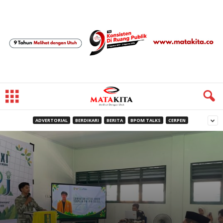
ADVERTORIAL
BERDIKARI
BERITA
BPOM TALKS
CERPEN