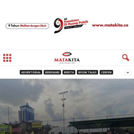
ADVERTORIAL
BERDIKARI
BERITA
BPOM TALKS
CERPEN