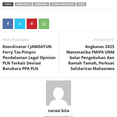
TOPIK
#MATAKITA
ENREKANG
GEMINI INDONESIA
IPDN
Artikulli paraprak
Artikulli tjetër
Koordinator I JAMDATUN
Angkatan 2025
Ferry Tas Pimpin
Matematika FMIPA UNM
Pendalaman Legal Opinion
Gelar Pengukuhan dan
PLN Terkait Deviasi
Ramah Tamah, Perkuat
Batubara PPA PLN
Solidaritas Mahasiswa
narasi kita