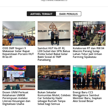
http://www.matakita.co
ARTIKEL TERKAIT
DARI PENULIS
OSIS SMP Negeri 9
Sambut HUT Ke-81 RI,
Kolaborasi RT dan RW 04
Makassar Gelar Rapat
LDII Sulsel dan SPN Batua
Maccini Parang Sulap
Kepanitiaan Porseni HUT
Polda Sulsel Bakal Gelar
Lahan Tidur Jadi Urban
RI ke-81
Bakti Sosial di TMP
Farming Sipakatau
Panaikang
Dosen UNM Perkuat
Bukan Sekadar
Energi Baru CCS
Ketahanan UMKM
Komunitas Mobil, Celebes
Menggelora: Sambut
Perempuan melalui
Car Solidarity Hadir
Member Baru, Siapkan
Literasi Keuangan dan
sebagai Rumah Tanpa
Aksi Sosial Besar
Digitalisasi Usaha
Sekat bagi Semua