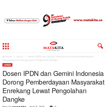
Beranda
Lensa
Dosen IPDN dan Gemini Indonesia Dorong Pemberdayaan
Masyarakat Enrekang Lewat Pengolahan Dangke
LENSA
Dosen IPDN dan Gemini Indonesia
Dorong Pemberdayaan Masyarakat
Enrekang Lewat Pengolahan
Dangke
Penulis
narasi kita
-
April 9, 2026
0