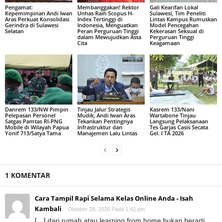
Pengamat:
Membanggakan! Rektor
Gali Kearifan Lokal
Kepemimpinan Andi Iwan
Unhas Raih Scopus H-
Sulawesi, Tim Peneliti
Aras Perkuat Konsolidasi
Index Tertinggi di
Lintas Kampus Rumuskan
Gerindra di Sulawesi
Indonesia, Menguatkan
Model Pencegahan
Selatan
Peran Perguruan Tinggi
Kekerasan Seksual di
dalam Mewujudkan Asta
Perguruan Tinggi
Cita
Keagamaan
Danrem 133/NW Pimpin
Tinjau Jalur Strategis
Kasrem 133/Nani
Pelepasan Personel
Mudik, Andi Iwan Aras
Wartabone Tinjau
Satgas Pamtas RI-PNG
Tekankan Pentingnya
Langsung Pelaksanaan
Mobile di Wilayah Papua
Infrastruktur dan
Tes Garjas Casis Secata
Yonif 713/Satya Tama
Manajemen Lalu Lintas
Gel. I TA 2026
1 KOMENTAR
Cara Tampil Rapi Selama Kelas Online Anda - Isah
Kambali
Oktober 28, 2020 Pada 1:42 pm
[…] dari rumah atau learning from home bukan berarti