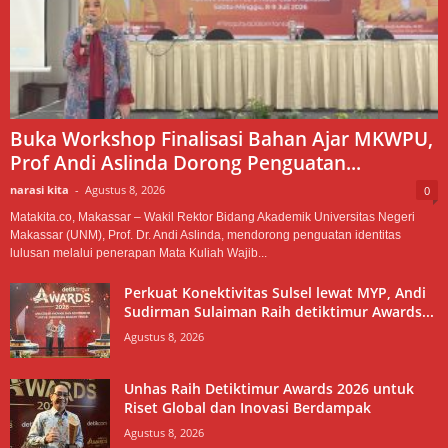
Buka Workshop Finalisasi Bahan Ajar MKWPU,
Prof Andi Aslinda Dorong Penguatan...
narasi kita
-
Agustus 8, 2026
0
Matakita.co, Makassar – Wakil Rektor Bidang Akademik Universitas Negeri
Makassar (UNM), Prof. Dr. Andi Aslinda, mendorong penguatan identitas
lulusan melalui penerapan Mata Kuliah Wajib...
Perkuat Konektivitas Sulsel lewat MYP, Andi
Sudirman Sulaiman Raih detiktimur Awards...
Agustus 8, 2026
Unhas Raih Detiktimur Awards 2026 untuk
Riset Global dan Inovasi Berdampak
Agustus 8, 2026