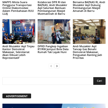
MAPPS Minta Suara
Kolaborasi DPR RI dan
Bersama BAZNAS RI, Andi
Pengguna Transportasi
BAZNAS, Andi Muzakkir
Muzakkir Aqil Dukung
Online Diakomodasi
Aqil Salurkan Bantuan
Pembangunan Masjid
dalam Pembahasan RUU
Pembangunan Masjid
Amanah di Barru
LLAJ
Mutmainnah di Barru
Andi Muzakkir Aqil Tinjau
DPRD Pangkep Ingatkan
Andi Muzakkir Aqil
Kantor Demokrat
RT/RW Jemput Bola Data
Tancap Gas Benahi
Makassar, Sekretariat
Rumah Tak Layak Huni
Demokrat Makassar,
Akan Dibuat Lebih
Penguatan Ranting Jadi
Representatif
Prioritas
ADVERTISEMENT