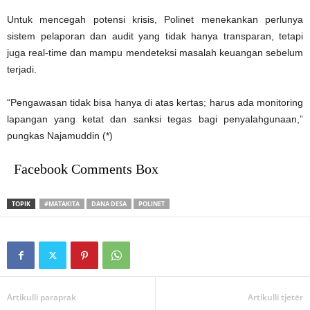
Untuk mencegah potensi krisis, Polinet menekankan perlunya
sistem pelaporan dan audit yang tidak hanya transparan, tetapi
juga real-time dan mampu mendeteksi masalah keuangan sebelum
terjadi.
“Pengawasan tidak bisa hanya di atas kertas; harus ada monitoring
lapangan yang ketat dan sanksi tegas bagi penyalahgunaan,”
pungkas Najamuddin (*)
Facebook Comments Box
TOPIK
#MATAKITA
DANA DESA
POLINET
Artikulli paraprak
Artikulli tjetër