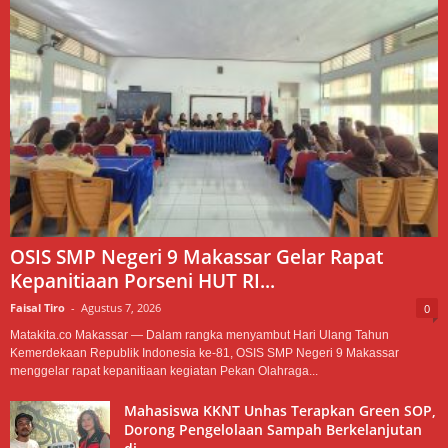
OSIS SMP Negeri 9 Makassar Gelar Rapat
Kepanitiaan Porseni HUT RI...
Faisal Tiro
-
Agustus 7, 2026
0
Matakita.co Makassar — Dalam rangka menyambut Hari Ulang Tahun
Kemerdekaan Republik Indonesia ke-81, OSIS SMP Negeri 9 Makassar
menggelar rapat kepanitiaan kegiatan Pekan Olahraga...
Mahasiswa KKNT Unhas Terapkan Green SOP,
Dorong Pengelolaan Sampah Berkelanjutan