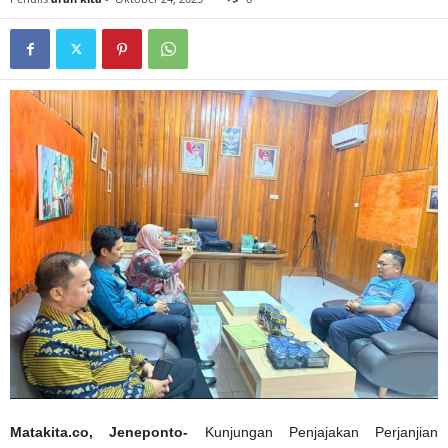
Matakita.co, Jeneponto-
Kunjungan Penjajakan Perjanjian