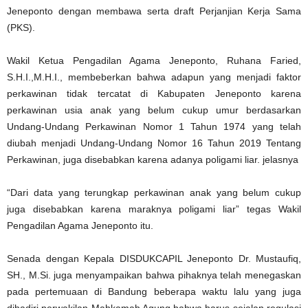
Jeneponto dengan membawa serta draft Perjanjian Kerja Sama
(PKS).
Wakil Ketua Pengadilan Agama Jeneponto, Ruhana Faried,
S.H.I.,M.H.I., membeberkan bahwa adapun yang menjadi faktor
perkawinan tidak tercatat di Kabupaten Jeneponto karena
perkawinan usia anak yang belum cukup umur berdasarkan
Undang-Undang Perkawinan Nomor 1 Tahun 1974 yang telah
diubah menjadi Undang-Undang Nomor 16 Tahun 2019 Tentang
Perkawinan, juga disebabkan karena adanya poligami liar. jelasnya
“Dari data yang terungkap perkawinan anak yang belum cukup
juga disebabkan karena maraknya poligami liar” tegas Wakil
Pengadilan Agama Jeneponto itu.
Senada dengan Kepala DISDUKCAPIL Jeneponto Dr. Mustaufiq,
SH., M.Si. juga menyampaikan bahwa pihaknya telah menegaskan
pada pertemuaan di Bandung beberapa waktu lalu yang juga