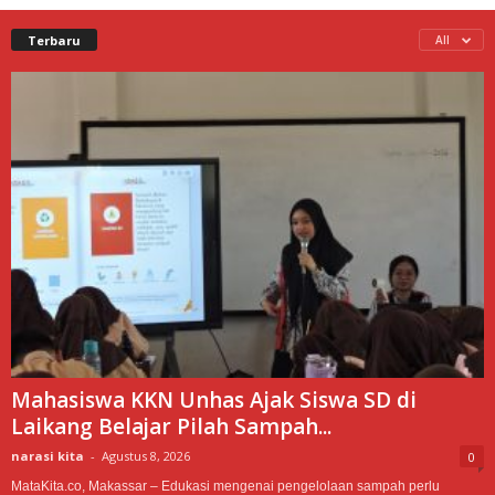
Terbaru
All
Mahasiswa KKN Unhas Ajak Siswa SD di
Laikang Belajar Pilah Sampah...
narasi kita
-
Agustus 8, 2026
0
MataKita.co, Makassar – Edukasi mengenai pengelolaan sampah perlu