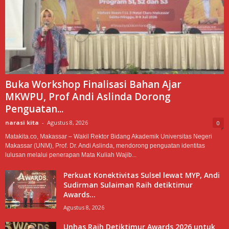
Buka Workshop Finalisasi Bahan Ajar
MKWPU, Prof Andi Aslinda Dorong
Penguatan...
narasi kita
-
Agustus 8, 2026
0
Matakita.co, Makassar – Wakil Rektor Bidang Akademik Universitas Negeri
Makassar (UNM), Prof. Dr. Andi Aslinda, mendorong penguatan identitas
lulusan melalui penerapan Mata Kuliah Wajib...
Perkuat Konektivitas Sulsel lewat MYP, Andi
Sudirman Sulaiman Raih detiktimur
Awards...
Agustus 8, 2026
Unhas Raih Detiktimur Awards 2026 untuk