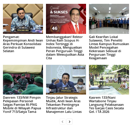
Pengamat:
Membanggakan! Rektor
Gali Kearifan Lokal
Kepemimpinan Andi Iwan
Unhas Raih Scopus H-
Sulawesi, Tim Peneliti
Aras Perkuat Konsolidasi
Index Tertinggi di
Lintas Kampus Rumuskan
Gerindra di Sulawesi
Indonesia, Menguatkan
Model Pencegahan
Selatan
Peran Perguruan Tinggi
Kekerasan Seksual di
dalam Mewujudkan Asta
Perguruan Tinggi
Cita
Keagamaan
Danrem 133/NW Pimpin
Tinjau Jalur Strategis
Kasrem 133/Nani
Pelepasan Personel
Mudik, Andi Iwan Aras
Wartabone Tinjau
Satgas Pamtas RI-PNG
Tekankan Pentingnya
Langsung Pelaksanaan
Mobile di Wilayah Papua
Infrastruktur dan
Tes Garjas Casis Secata
Yonif 713/Satya Tama
Manajemen Lalu Lintas
Gel. I TA 2026