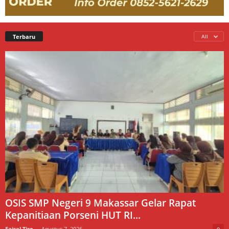
Terbaru
All
OSIS SMP Negeri 9 Makassar Gelar Rapat
Kepanitiaan Porseni HUT RI...
Faisal Tiro
-
Agustus 7, 2026