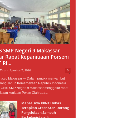
S SMP Negeri 9 Makassar
ar Rapat Kepanitiaan Porseni
RI...
 Tiro
-
Agustus 7, 2026
0
ita.co Makassar — Dalam rangka menyambut
Ulang Tahun Kemerdekaan Republik Indonesia
, OSIS SMP Negeri 9 Makassar menggelar rapat
tiaan kegiatan Pekan Olahraga...
Mahasiswa KKNT Unhas
Terapkan Green SOP, Dorong
Pengelolaan Sampah
Berkelanjutan di...