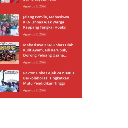
Agustus 7, 2026
Jelang Pemilu, Mahasiswa
KKN Unhas Ajak Warga
Rappang Tangkal Hoaks
Agustus 7, 2026
Mahasiswa KKN Unhas Olah
Kulit Ayam Jadi Kerupuk,
Dorong Peluang Usaha...
Agustus 7, 2026
Rektor Unhas Ajak 24 PTNBH
Berkolaborasi Tingkatkan
Mutu Pendidikan Tinggi
Agustus 7, 2026