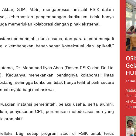
kbar, S.IP., M.Si., mengapresiasi inisiatif FSIK dalam
ya, keberhasilan pengembangan kurikulum tidak hanya
juga memerlukan kolaborasi dengan pihak eksternal.
instansi pemerintah, dunia usaha, dan para alumni menjadi
 dikembangkan benar-benar kontekstual dan aplikatif,”
OSI
Gel
utama, Dr. Mohamad Ilyas Abas (Dosen FSIK) dan Dr. Lia
HUT 
. Keduanya menekankan pentingnya kolaborasi lintas
Faisal
rbidang, sehingga kurikulum tidak hanya terlihat baik secara
ambah nyata bagi mahasiswa.
Matak
Hari 
ke-81
rwakilan instansi pemerintah, pelaku usaha, serta alumni,
kepani
kurikulum, penyusunan CPL, perumusan metode asesmen yang
jaran aktif.
efleksi bagi setiap program studi di FSIK untuk terus