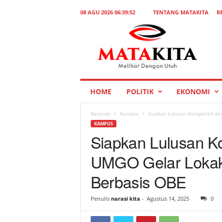
08 AGU 2026 06:39:52
TENTANG MATAKITA
R
M
a
t
a
K
i
t
HOME
POLITIK
EKONOMI
a
Beranda
Kampus
Siapkan Lulusan Kompetitif da
KAMPUS
Siapkan Lulusan Ko
UMGO Gelar Loka
Berbasis OBE
Penulis
narasi kita
-
Agustus 14, 2025
0