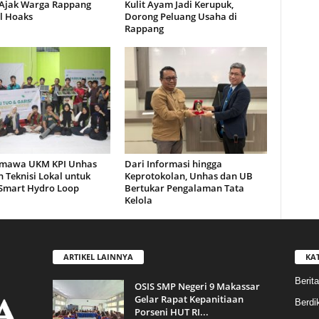
Ajak Warga Rappang
Kulit Ayam Jadi Kerupuk,
l Hoaks
Dorong Peluang Usaha di
Rappang
mawa UKM KPI Unhas
Dari Informasi hingga
 Teknisi Lokal untuk
Keprotokolan, Unhas dan UB
 Smart Hydro Loop
Bertukar Pengalaman Tata
Kelola
ARTIKEL LAINNYA
KA
Berita
OSIS SMP Negeri 9 Makassar
Gelar Rapat Kepanitiaan
Berdik
Porseni HUT RI...