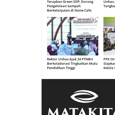
Terapkan Green SOP, Dorong
Unhas 
Pengelolaan Sampah
Tangka
Berkelanjutan di Stone Cafe
Rektor Unhas Ajak 24 PTNBH
PPK Or
Berkolaborasi Tingkatkan Mutu
Siapkan
Pendidikan Tinggi
Kelola