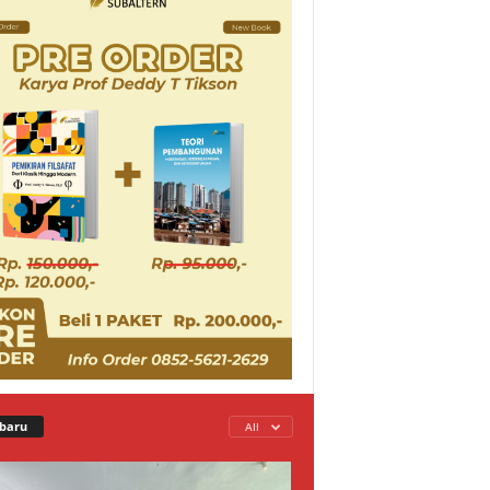
baru
All