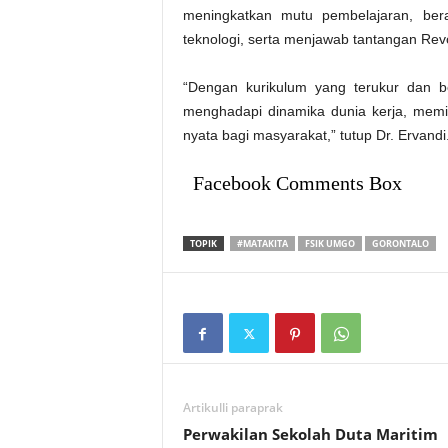
meningkatkan mutu pembelajaran, be
teknologi, serta menjawab tantangan Revo
“Dengan kurikulum yang terukur dan b
menghadapi dinamika dunia kerja, memil
nyata bagi masyarakat,” tutup Dr. Ervandi
Facebook Comments Box
TOPIK
#MATAKITA
FSIK UMGO
GORONTALO
Artikulli paraprak
Perwakilan Sekolah Duta Maritim