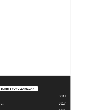
TEGORI E POPULLARIZUAR
8830
5817
ari