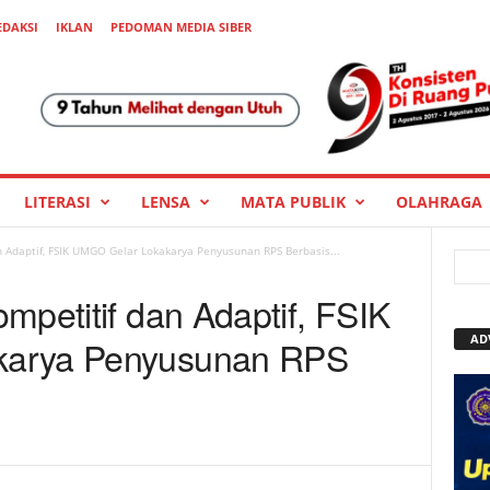
EDAKSI
IKLAN
PEDOMAN MEDIA SIBER
LITERASI
LENSA
MATA PUBLIK
OLAHRAGA
n Adaptif, FSIK UMGO Gelar Lokakarya Penyusunan RPS Berbasis...
mpetitif dan Adaptif, FSIK
AD
karya Penyusunan RPS