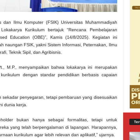
ins dan Ilmu Komputer (FSIK) Universitas Muhammadiyah
Lokakarya Kurikulum bertajuk “Rencana Pembelajaran
d Education (OBE)”, Kamis (14/8/2025). Kegiatan ini
ah naungan FSIK, yakni Sistem Informasi, Peternakan, Ilmu
fi, Teknik Sipil, dan Agribisnis.
t., M.P., menyampaikan bahwa lokakarya ini merupakan
 kurikulum dengan standar pendidikan berbasis capaian
kan sekadar penyegaran, tetapi pembaruan yang disesuaikan
i dunia kerja.
older bukan hanya sebagai formalitas, tetapi untuk
Ter
eka yang telah berpengalaman di lapangan. Harapannya,
an kurikulum agar lebih relevan dan aplikatif,” ujarnya.