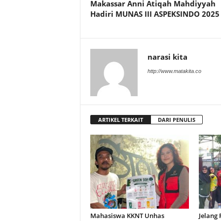
Makassar Anni Atiqah Mahdiyyah
Hadiri MUNAS III ASPEKSINDO 2025
narasi kita
http://www.matakita.co
ARTIKEL TERKAIT
DARI PENULIS
Mahasiswa KKNT Unhas
Jelang