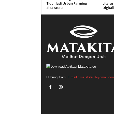
Tidur Jadi Urban Farming
Litera
Sipakatau
Digital
Hubungi kami:
Email : matakita01@gmail.co