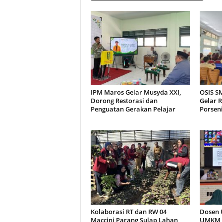
IPM Maros Gelar Musyda XXI,
OSIS S
Dorong Restorasi dan
Gelar 
Penguatan Gerakan Pelajar
Porseni
Kolaborasi RT dan RW 04
Dosen 
Maccini Parang Sulap Lahan
UMKM 