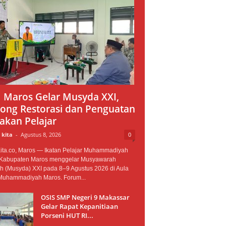
 Maros Gelar Musyda XXI,
ong Restorasi dan Penguatan
akan Pelajar
 kita
-
Agustus 8, 2026
0
ita.co, Maros — Ikatan Pelajar Muhammadiyah
 Kabupaten Maros menggelar Musyawarah
h (Musyda) XXI pada 8–9 Agustus 2026 di Aula
uhammadiyah Maros. Forum...
OSIS SMP Negeri 9 Makassar
Gelar Rapat Kepanitiaan
Porseni HUT RI...