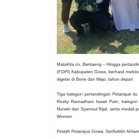
MataKita.co, Bantaeng – Hingga pertand
(FOPI) Kabupaten Gowa, berhasil melolo
digelar di Bone dan Wajo, tahun depan.
Tiga kategori pertandingan Petanque it
Rezky Ramadhani Iswati Putri, katego
Nurwin dan Syamsul Rijal, serta medali p
Women.
Pelatih Petanque Gowa, Sarifuddin Arham