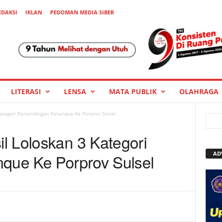
EDAKSI
IKLAN
PEDOMAN MEDIA SIBER
LITERASI
LENSA
MATA PUBLIK
OLAHRAGA
ategori Pertandingan Petanque Ke Porprov Sulsel
l Loloskan 3 Kategori
AD
nque Ke Porprov Sulsel