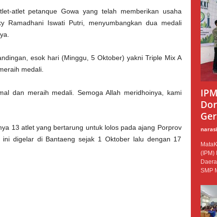
let-atlet petanque Gowa yang telah memberikan usaha
ezky Ramadhani Iswati Putri, menyumbangkan dua medali
ya.
andingan, esok hari (Minggu, 5 Oktober) yakni Triple Mix A
meraih medali.
IPM
mal dan meraih medali. Semoga Allah meridhoinya, kami
Dor
Ger
a 13 atlet yang bertarung untuk lolos pada ajang Porprov
narasi
ini digelar di Bantaeng sejak 1 Oktober lalu dengan 17
MataK
(IPM)
Daera
SMP M