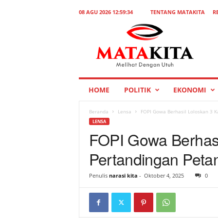
08 AGU 2026 12:59:34
TENTANG MATAKITA
R
M
a
t
a
K
i
t
HOME
POLITIK
EKONOMI
a
Beranda
Lensa
FOPI Gowa Berhasil Loloskan 3 K
LENSA
FOPI Gowa Berhasi
Pertandingan Peta
Penulis
narasi kita
-
Oktober 4, 2025
0