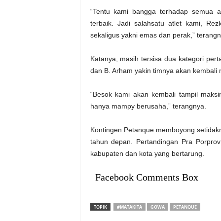
“Tentu kami bangga terhadap semua at
terbaik. Jadi salahsatu atlet kami, R
sekaligus yakni emas dan perak,” terangn
Katanya, masih tersisa dua kategori pert
dan B. Arham yakin timnya akan kembali 
“Besok kami akan kembali tampil maksi
hanya mampy berusaha,” terangnya.
Kontingen Petanque memboyong setidakny
tahun depan. Pertandingan Pra Porprov 
kabupaten dan kota yang bertarung.
Facebook Comments Box
TOPIK
#MATAKITA
GOWA
PETANQUE