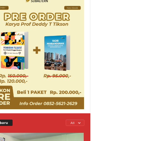
baru
All