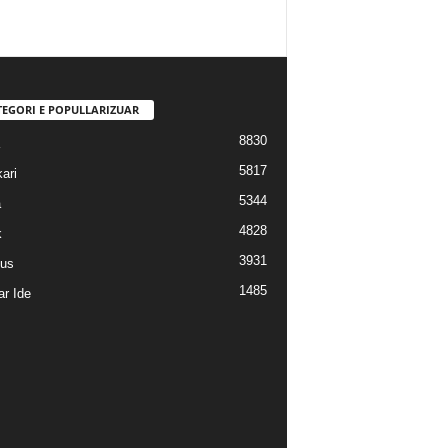
TEGORI E POPULLARIZUAR
8830
5817
ari
5344
a
4828
k
3931
us
1485
r Ide