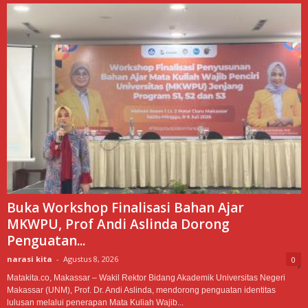
Buka Workshop Finalisasi Bahan Ajar
MKWPU, Prof Andi Aslinda Dorong
Penguatan...
narasi kita
-
Agustus 8, 2026
0
Matakita.co, Makassar – Wakil Rektor Bidang Akademik Universitas Negeri
Makassar (UNM), Prof. Dr. Andi Aslinda, mendorong penguatan identitas
lulusan melalui penerapan Mata Kuliah Wajib...