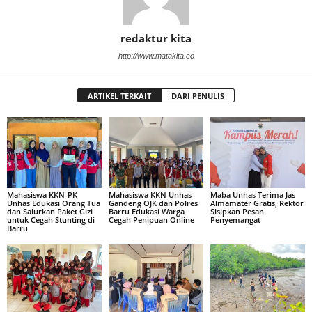
redaktur kita
http://www.matakita.co
ARTIKEL TERKAIT
DARI PENULIS
Mahasiswa KKN-PK
Mahasiswa KKN Unhas
Maba Unhas Terima Jas
Unhas Edukasi Orang Tua
Gandeng OJK dan Polres
Almamater Gratis, Rektor
dan Salurkan Paket Gizi
Barru Edukasi Warga
Sisipkan Pesan
untuk Cegah Stunting di
Cegah Penipuan Online
Penyemangat
Barru