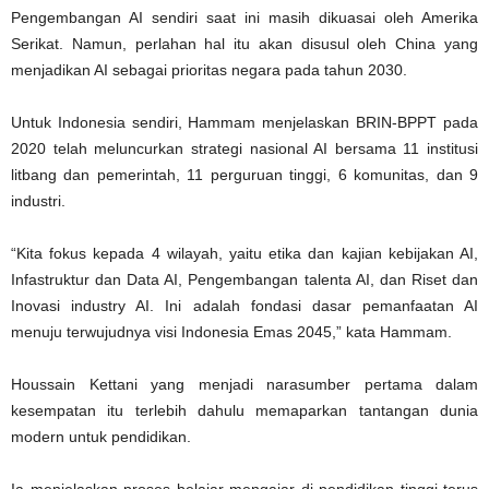
Pengembangan AI sendiri saat ini masih dikuasai oleh Amerika
Serikat. Namun, perlahan hal itu akan disusul oleh China yang
menjadikan AI sebagai prioritas negara pada tahun 2030.
Untuk Indonesia sendiri, Hammam menjelaskan BRIN-BPPT pada
2020 telah meluncurkan strategi nasional AI bersama 11 institusi
litbang dan pemerintah, 11 perguruan tinggi, 6 komunitas, dan 9
industri.
“Kita fokus kepada 4 wilayah, yaitu etika dan kajian kebijakan AI,
Infastruktur dan Data AI, Pengembangan talenta AI, dan Riset dan
Inovasi industry AI. Ini adalah fondasi dasar pemanfaatan AI
menuju terwujudnya visi Indonesia Emas 2045,” kata Hammam.
Houssain Kettani yang menjadi narasumber pertama dalam
kesempatan itu terlebih dahulu memaparkan tantangan dunia
modern untuk pendidikan.
Ia menjelaskan proses belajar mengajar di pendidikan tinggi terus