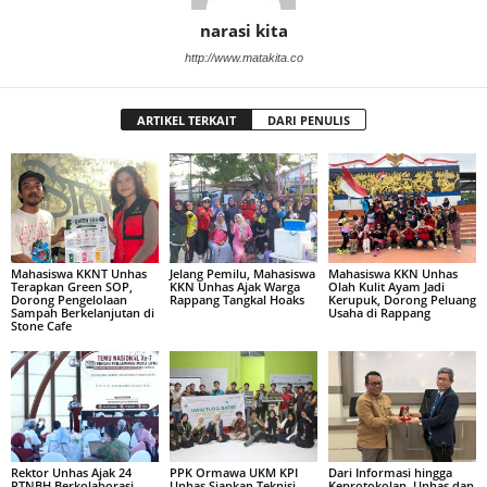
narasi kita
http://www.matakita.co
ARTIKEL TERKAIT
DARI PENULIS
Mahasiswa KKNT Unhas
Jelang Pemilu, Mahasiswa
Mahasiswa KKN Unhas
Terapkan Green SOP,
KKN Unhas Ajak Warga
Olah Kulit Ayam Jadi
Dorong Pengelolaan
Rappang Tangkal Hoaks
Kerupuk, Dorong Peluang
Sampah Berkelanjutan di
Usaha di Rappang
Stone Cafe
Rektor Unhas Ajak 24
PPK Ormawa UKM KPI
Dari Informasi hingga
PTNBH Berkolaborasi
Unhas Siapkan Teknisi
Keprotokolan, Unhas dan