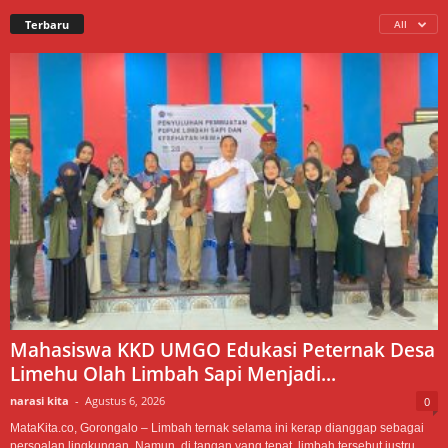
Terbaru
All
Mahasiswa KKD UMGO Edukasi Peternak Desa
Limehu Olah Limbah Sapi Menjadi...
narasi kita
-
Agustus 6, 2026
0
MataKita.co, Gorongalo – Limbah ternak selama ini kerap dianggap sebagai
persoalan lingkungan. Namun, di tangan yang tepat, limbah tersebut justru