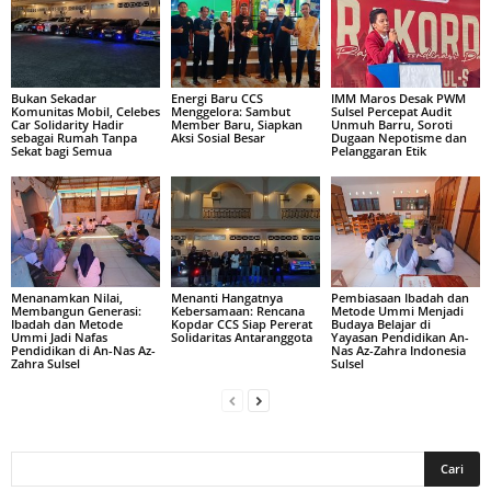
Bukan Sekadar
Energi Baru CCS
IMM Maros Desak PWM
Komunitas Mobil, Celebes
Menggelora: Sambut
Sulsel Percepat Audit
Car Solidarity Hadir
Member Baru, Siapkan
Unmuh Barru, Soroti
sebagai Rumah Tanpa
Aksi Sosial Besar
Dugaan Nepotisme dan
Sekat bagi Semua
Pelanggaran Etik
Menanamkan Nilai,
Menanti Hangatnya
Pembiasaan Ibadah dan
Membangun Generasi:
Kebersamaan: Rencana
Metode Ummi Menjadi
Ibadah dan Metode
Kopdar CCS Siap Pererat
Budaya Belajar di
Ummi Jadi Nafas
Solidaritas Antaranggota
Yayasan Pendidikan An-
Pendidikan di An-Nas Az-
Nas Az-Zahra Indonesia
Zahra Sulsel
Sulsel