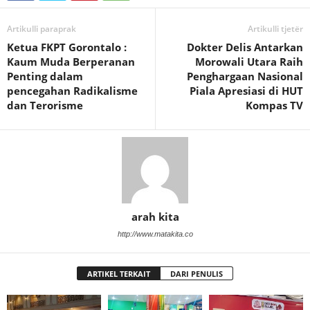
Artikulli paraprak
Artikulli tjetër
Ketua FKPT Gorontalo :
Dokter Delis Antarkan
Kaum Muda Berperanan
Morowali Utara Raih
Penting dalam
Penghargaan Nasional
pencegahan Radikalisme
Piala Apresiasi di HUT
dan Terorisme
Kompas TV
arah kita
http://www.matakita.co
ARTIKEL TERKAIT
DARI PENULIS