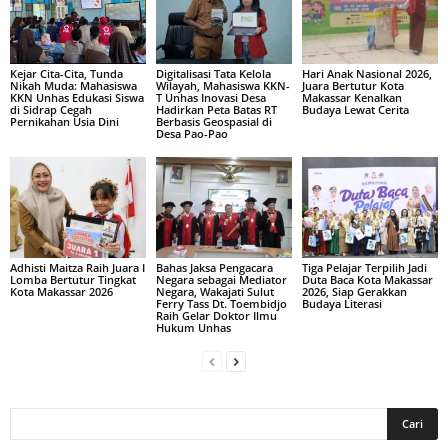
Kejar Cita-Cita, Tunda
Digitalisasi Tata Kelola
Hari Anak Nasional 2026,
Nikah Muda: Mahasiswa
Wilayah, Mahasiswa KKN-
Juara Bertutur Kota
KKN Unhas Edukasi Siswa
T Unhas Inovasi Desa
Makassar Kenalkan
di Sidrap Cegah
Hadirkan Peta Batas RT
Budaya Lewat Cerita
Pernikahan Usia Dini
Berbasis Geospasial di
Desa Pao-Pao
Adhisti Maitza Raih Juara I
Bahas Jaksa Pengacara
Tiga Pelajar Terpilih Jadi
Lomba Bertutur Tingkat
Negara sebagai Mediator
Duta Baca Kota Makassar
Kota Makassar 2026
Negara, Wakajati Sulut
2026, Siap Gerakkan
Ferry Tass Dt. Toembidjo
Budaya Literasi
Raih Gelar Doktor Ilmu
Hukum Unhas