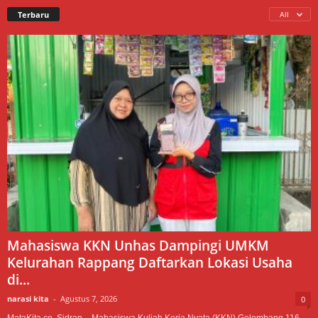
Terbaru
All
Mahasiswa KKN Unhas Dampingi UMKM
Kelurahan Rappang Daftarkan Lokasi Usaha
di...
narasi kita
-
Agustus 7, 2026
0
MataKita.co, Sidrap – Mahasiswa Kuliah Kerja Nyata (KKN) Gelombang 116