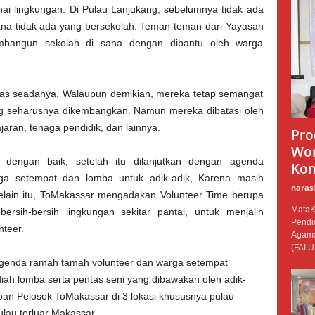
i lingkungan. Di Pulau Lanjukang, sebelumnya tidak ada
sana tidak ada yang bersekolah. Teman-teman dari Yayasan
 membangun sekolah di sana dengan dibantu oleh warga
ilitas seadanya. Walaupun demikian, mereka tetap semangat
ng seharusnya dikembangkan. Namun mereka dibatasi oleh
jaran, tenaga pendidik, dan lainnya.
Pro
Wor
g dengan baik, setelah itu dilanjutkan dengan agenda
Kom
a setempat dan lomba untuk adik-adik, Karena masih
narasi
elain itu, ToMakassar mengadakan Volunteer Time berupa
MataKi
ersih-bersih lingkungan sekitar pantai, untuk menjalin
Pendid
teer.
Agama
(FAI U
agenda ramah tamah volunteer dan warga setempat
iah lomba serta pentas seni yang dibawakan oleh adik-
ban Pelosok ToMakassar di 3 lokasi khususnya pulau
lau terluar Makassar.