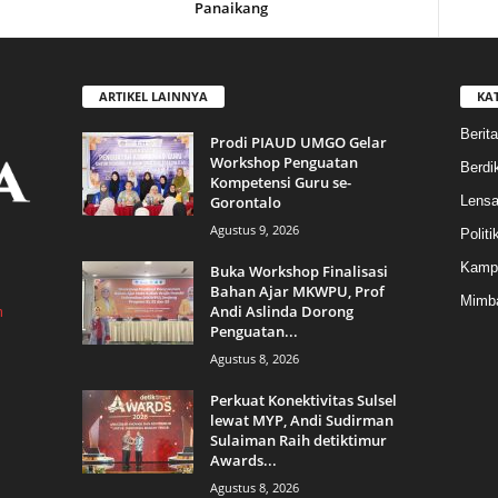
Panaikang
ARTIKEL LAINNYA
KA
Berita
Prodi PIAUD UMGO Gelar
Workshop Penguatan
Berdik
Kompetensi Guru se-
Gorontalo
Lens
Agustus 9, 2026
Politi
Kamp
Buka Workshop Finalisasi
Bahan Ajar MKWPU, Prof
Mimba
Andi Aslinda Dorong
m
Penguatan...
Agustus 8, 2026
Perkuat Konektivitas Sulsel
lewat MYP, Andi Sudirman
Sulaiman Raih detiktimur
Awards...
Agustus 8, 2026