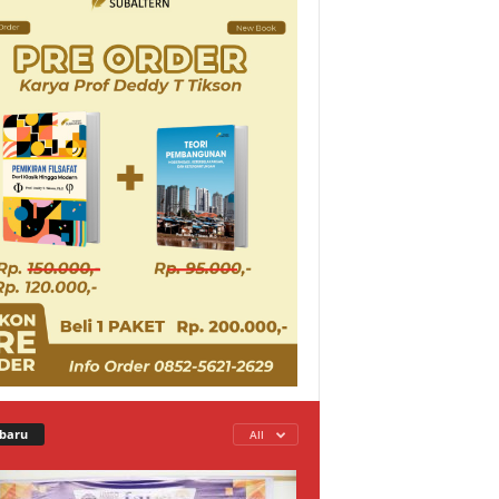
baru
All