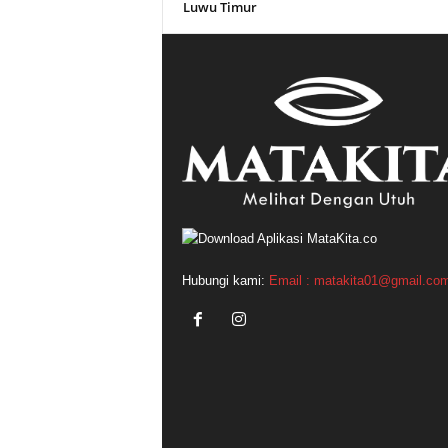
Luwu Timur
Hubungi kami:
Email : matakita01@gmail.co