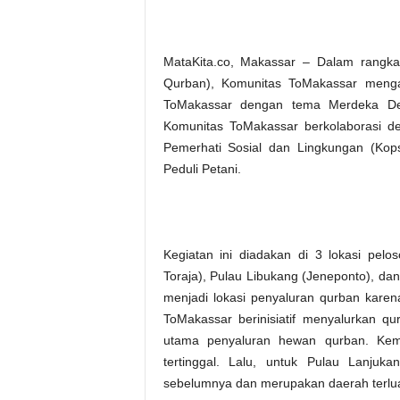
MataKita.co, Makassar – Dalam rangka
Qurban), Komunitas ToMakassar meng
ToMakassar dengan tema Merdeka Den
Komunitas ToMakassar berkolaborasi d
Pemerhati Sosial dan Lingkungan (Kopsl
Peduli Petani.
Kegiatan ini diadakan di 3 lokasi pel
Toraja), Pulau Libukang (Jeneponto), dan 
menjadi lokasi penyaluran qurban karen
ToMakassar berinisiatif menyalurkan q
utama penyaluran hewan qurban. Kem
tertinggal. Lalu, untuk Pulau Lanju
sebelumnya dan merupakan daerah terlua