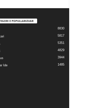
TEGORI E POPULLARIZUAR
8830
5817
ari
5351
a
4829
k
3944
us
1485
r Ide