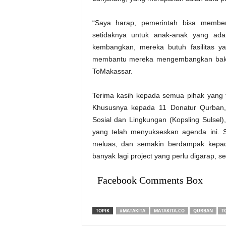
“Saya harap, pemerintah bisa memberi
setidaknya untuk anak-anak yang ad
kembangkan, mereka butuh fasilitas y
membantu mereka mengembangkan bakatn
ToMakassar.
Terima kasih kepada semua pihak yang t
Khususnya kepada 11 Donatur Qurban, 
Sosial dan Lingkungan (Kopsling Sulsel)
yang telah menyukseskan agenda ini. S
meluas, dan semakin berdampak kepada
banyak lagi project yang perlu digarap, 
Facebook Comments Box
TOPIK
#MATAKITA
MATAKITA.CO
QURBAN
T