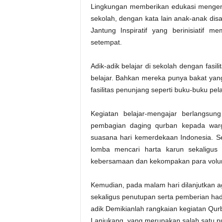
Lingkungan memberikan edukasi mengena
sekolah, dengan kata lain anak-anak di
Jantung Inspiratif yang berinisiatif
setempat.
Adik-adik belajar di sekolah dengan fas
belajar. Bahkan mereka punya bakat ya
fasilitas penunjang seperti buku-buku pela
Kegiatan belajar-mengajar berlangsun
pembagian daging qurban kepada warg
suasana hari kemerdekaan Indonesia. S
lomba mencari harta karun sekaligus b
kebersamaan dan kekompakan para volun
Kemudian, pada malam hari dilanjutkan 
sekaligus penutupan serta pemberian had
adik Demikianlah rangkaian kegiatan Qur
Lanjukang, yang merupakan salah satu pu