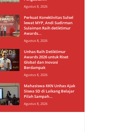
Agustus 8, 2026
Perkuat Konektivitas Sulsel
lewat MYP, Andi Sudirman
Sulaiman Raih detiktimur
Awards...
Agustus 8, 2026
Unhas Raih Detiktimur
Awards 2026 untuk Riset
Global dan Inovasi
Berdampak
Agustus 8, 2026
Mahasiswa KKN Unhas Ajak
Siswa SD di Laikang Belajar
Pilah Sampah...
Agustus 8, 2026