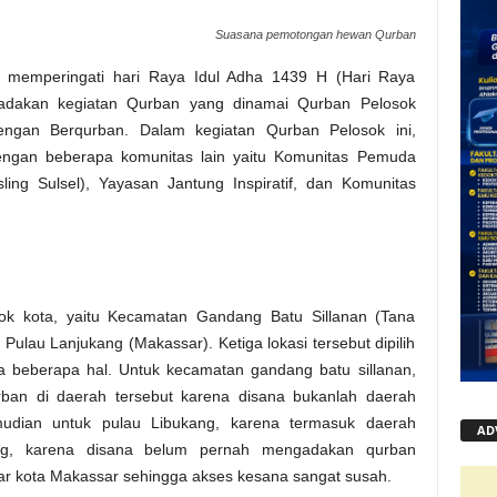
Suasana pemotongan hewan Qurban
 memperingati hari Raya Idul Adha 1439 H (Hari Raya
adakan kegiatan Qurban yang dinamai Qurban Pelosok
gan Berqurban. Dalam kegiatan Qurban Pelosok ini,
engan beberapa komunitas lain yaitu Komunitas Pemuda
ing Sulsel), Yayasan Jantung Inspiratif, dan Komunitas
osok kota, yaitu Kecamatan Gandang Batu Sillanan (Tana
Pulau Lanjukang (Makassar). Ketiga lokasi tersebut dipilih
a beberapa hal. Untuk kecamatan gandang batu sillanan,
urban di daerah tersebut karena disana bukanlah daerah
udian untuk pulau Libukang, karena termasuk daerah
AD
kang, karena disana belum pernah mengadakan qurban
r kota Makassar sehingga akses kesana sangat susah.