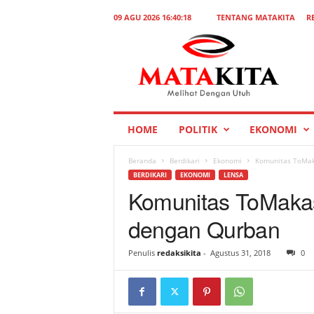
09 AGU 2026 16:40:18
TENTANG MATAKITA
R
M
a
t
a
K
i
t
HOME
POLITIK
EKONOMI
a
Beranda
Berdikari
Ekonomi
Komunitas ToMak
BERDIKARI
EKONOMI
LENSA
Komunitas ToMaka
dengan Qurban
Penulis
redaksikita
-
Agustus 31, 2018
0