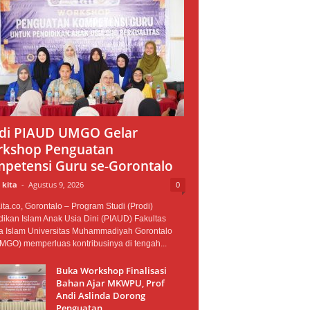
di PIAUD UMGO Gelar
kshop Penguatan
petensi Guru se-Gorontalo
 kita
-
Agustus 9, 2026
0
ta.co, Gorontalo – Program Studi (Prodi)
ikan Islam Anak Usia Dini (PIAUD) Fakultas
 Islam Universitas Muhammadiyah Gorontalo
MGO) memperluas kontribusinya di tengah...
Buka Workshop Finalisasi
Bahan Ajar MKWPU, Prof
Andi Aslinda Dorong
Penguatan...