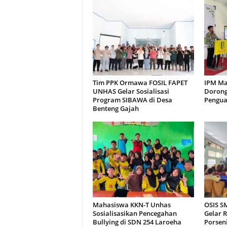
Tim PPK Ormawa FOSIL FAPET
IPM Ma
UNHAS Gelar Sosialisasi
Dorong
Program SIBAWA di Desa
Pengua
Benteng Gajah
Mahasiswa KKN-T Unhas
OSIS S
Sosialisasikan Pencegahan
Gelar 
Bullying di SDN 254 Laroeha
Porseni