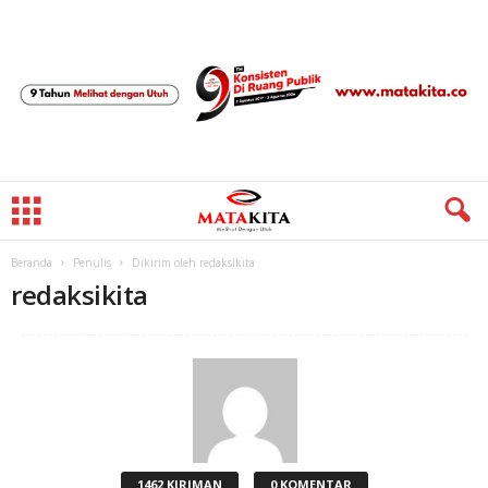
Beranda
Penulis
Dikirim oleh redaksikita
redaksikita
1462 KIRIMAN
0 KOMENTAR