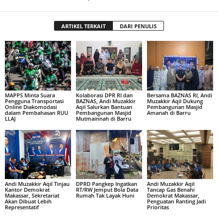
ARTIKEL TERKAIT
DARI PENULIS
MAPPS Minta Suara
Kolaborasi DPR RI dan
Bersama BAZNAS RI, Andi
Pengguna Transportasi
BAZNAS, Andi Muzakkir
Muzakkir Aqil Dukung
Online Diakomodasi
Aqil Salurkan Bantuan
Pembangunan Masjid
dalam Pembahasan RUU
Pembangunan Masjid
Amanah di Barru
LLAJ
Mutmainnah di Barru
Andi Muzakkir Aqil Tinjau
DPRD Pangkep Ingatkan
Andi Muzakkir Aqil
Kantor Demokrat
RT/RW Jemput Bola Data
Tancap Gas Benahi
Makassar, Sekretariat
Rumah Tak Layak Huni
Demokrat Makassar,
Akan Dibuat Lebih
Penguatan Ranting Jadi
Representatif
Prioritas