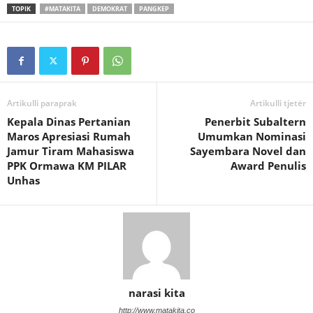
TOPIK
#MATAKITA
DEMOKRAT
PANGKEP
Artikulli paraprak
Artikulli tjetër
Kepala Dinas Pertanian
Penerbit Subaltern
Maros Apresiasi Rumah
Umumkan Nominasi
Jamur Tiram Mahasiswa
Sayembara Novel dan
PPK Ormawa KM PILAR
Award Penulis
Unhas
narasi kita
http://www.matakita.co