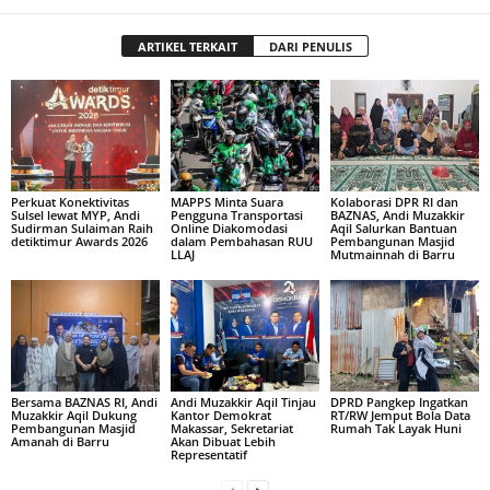
ARTIKEL TERKAIT
DARI PENULIS
Perkuat Konektivitas
MAPPS Minta Suara
Kolaborasi DPR RI dan
Sulsel lewat MYP, Andi
Pengguna Transportasi
BAZNAS, Andi Muzakkir
Sudirman Sulaiman Raih
Online Diakomodasi
Aqil Salurkan Bantuan
detiktimur Awards 2026
dalam Pembahasan RUU
Pembangunan Masjid
LLAJ
Mutmainnah di Barru
Bersama BAZNAS RI, Andi
Andi Muzakkir Aqil Tinjau
DPRD Pangkep Ingatkan
Muzakkir Aqil Dukung
Kantor Demokrat
RT/RW Jemput Bola Data
Pembangunan Masjid
Makassar, Sekretariat
Rumah Tak Layak Huni
Amanah di Barru
Akan Dibuat Lebih
Representatif