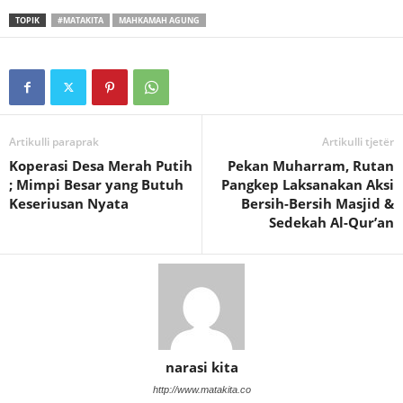
TOPIK
#MATAKITA
MAHKAMAH AGUNG
Artikulli paraprak
Artikulli tjetër
Koperasi Desa Merah Putih
Pekan Muharram, Rutan
; Mimpi Besar yang Butuh
Pangkep Laksanakan Aksi
Keseriusan Nyata
Bersih-Bersih Masjid &
Sedekah Al-Qur’an
narasi kita
http://www.matakita.co