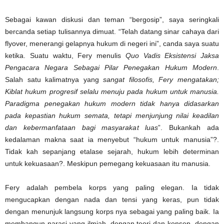
Sebagai kawan diskusi dan teman “bergosip”, saya seringkali
bercanda setiap tulisannya dimuat. “Telah datang sinar cahaya dari
flyover, menerangi gelapnya hukum di negeri ini”, canda saya suatu
ketika. Suatu waktu, Fery menulis
Quo Vadis Eksistensi Jaksa
Pengacara Negara Sebagai Pilar Penegakan Hukum Modern
.
Salah satu kalimatnya yang
sangat filosofis, Fery mengatakan;
Kiblat hukum progresif selalu menuju pada hukum untuk manusia.
Paradigma penegakan hukum modern tidak hanya didasarkan
pada kepastian hukum semata, tetapi menjunjung nilai keadilan
dan kebermanfataan bagi masyarakat luas
”. Bukankah ada
kedalaman makna saat ia menyebut “hukum untuk manusia”?.
Tidak kah sepanjang etalase sejarah, hukum lebih determinan
untuk kekuasaan?. Meskipun pemegang kekuasaan itu manusia.
Fery adalah pembela korps yang paling elegan. Ia tidak
mengucapkan dengan nada dan tensi yang keras, pun tidak
dengan menunjuk langsung korps nya sebagai yang paling baik. Ia
membangun narasi yang ilmiah, dengan teori dan konsep, dengan