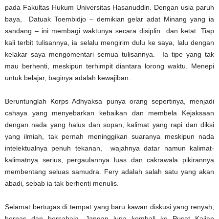
pada Fakultas Hukum Universitas Hasanuddin. Dengan usia paruh
baya, Datuak Toembidjo – demikian gelar adat Minang yang ia
sandang – ini membagi waktunya secara disiplin dan ketat. Tiap
kali terbit tulisannya, ia selalu mengirim dulu ke saya, lalu dengan
kelakar saya mengomentari semua tulisannya. Ia tipe yang tak
mau berhenti, meskipun terhimpit diantara lorong waktu. Menepi
untuk belajar, baginya adalah kewajiban.
Beruntunglah Korps Adhyaksa punya orang sepertinya, menjadi
cahaya yang menyebarkan kebaikan dan membela Kejaksaan
dengan nada yang halus dan sopan, kalimat yang rapi dan diksi
yang ilmiah, tak pernah meninggikan suaranya meskipun nada
intelektualnya penuh tekanan, wajahnya datar namun kalimat-
kalimatnya serius, pergaulannya luas dan cakrawala pikirannya
membentang seluas samudra. Fery adalah salah satu yang akan
abadi, sebab ia tak berhenti menulis.
Selamat bertugas di tempat yang baru kawan diskusi yang renyah,
bernas dan bersahaja. Jangan lupa kembali ke Pusat Kajian