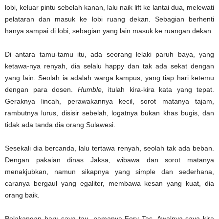
lobi, keluar pintu sebelah kanan, lalu naik lift ke lantai dua, melewati
pelataran dan masuk ke lobi ruang dekan. Sebagian berhenti
hanya sampai di lobi, sebagian yang lain masuk ke ruangan dekan.
Di antara tamu-tamu itu, ada seorang lelaki paruh baya, yang
ketawa-nya renyah, dia selalu happy dan tak ada sekat dengan
yang lain. Seolah ia adalah warga kampus, yang tiap hari ketemu
dengan para dosen.
Humble
, itulah kira-kira kata yang tepat.
Geraknya lincah, perawakannya kecil, sorot matanya tajam,
rambutnya lurus, disisir sebelah, logatnya bukan khas bugis, dan
tidak ada tanda dia orang Sulawesi.
Sesekali dia bercanda, lalu tertawa renyah, seolah tak ada beban.
Dengan pakaian dinas Jaksa, wibawa dan sorot matanya
menakjubkan, namun sikapnya yang simple dan sederhana,
caranya bergaul yang egaliter, membawa kesan yang kuat, dia
orang baik.
Belakangan baru saya tau, namanya Fery Tas. Awalnya saya kira