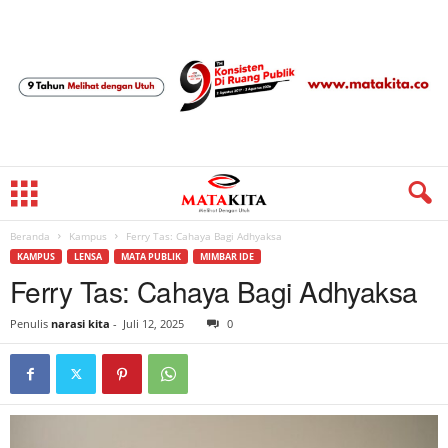
Beranda
Kampus
Ferry Tas: Cahaya Bagi Adhyaksa
KAMPUS
LENSA
MATA PUBLIK
MIMBAR IDE
Ferry Tas: Cahaya Bagi Adhyaksa
Penulis
narasi kita
-
Juli 12, 2025
0