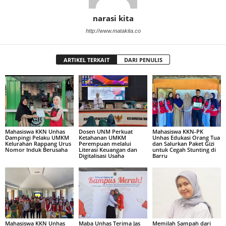
narasi kita
http://www.matakita.co
ARTIKEL TERKAIT
DARI PENULIS
Mahasiswa KKN Unhas
Dosen UNM Perkuat
Mahasiswa KKN-PK
Dampingi Pelaku UMKM
Ketahanan UMKM
Unhas Edukasi Orang Tua
Kelurahan Rappang Urus
Perempuan melalui
dan Salurkan Paket Gizi
Nomor Induk Berusaha
Literasi Keuangan dan
untuk Cegah Stunting di
Digitalisasi Usaha
Barru
Mahasiswa KKN Unhas
Maba Unhas Terima Jas
Memilah Sampah dari