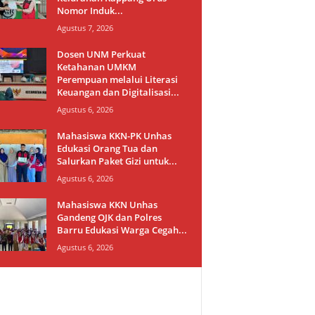
Nomor Induk...
Agustus 7, 2026
Dosen UNM Perkuat
Ketahanan UMKM
Perempuan melalui Literasi
Keuangan dan Digitalisasi...
Agustus 6, 2026
Mahasiswa KKN-PK Unhas
Edukasi Orang Tua dan
Salurkan Paket Gizi untuk...
Agustus 6, 2026
Mahasiswa KKN Unhas
Gandeng OJK dan Polres
Barru Edukasi Warga Cegah...
Agustus 6, 2026