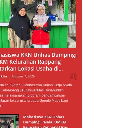
asiswa KKN Unhas Dampingi
M Kelurahan Rappang
tarkan Lokasi Usaha di...
 kita
-
Agustus 7, 2026
0
ta.co, Sidrap – Mahasiswa Kuliah Kerja Nyata
 Gelombang 116 Universitas Hasanuddin
s) melaksanakan program pendampingan
ftaran lokasi usaha pada Google Maps bagi
...
Mahasiswa KKN Unhas
Dampingi Pelaku UMKM
Kelurahan Rappang Urus