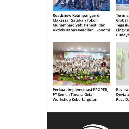
Roadshow Ketimpangan di
Terima
Makassar Satukan Tokoh
Global
Muhammadiyah, Peneliti dan
Tegask
Aktivis Bahas Keadilan Ekonomi
Lingku
Buday
Perkuat Implementasi PROPER,
Review
PT Semen Tonasa Gelar
Deviate
Workshop Keberlanjutan
Race D