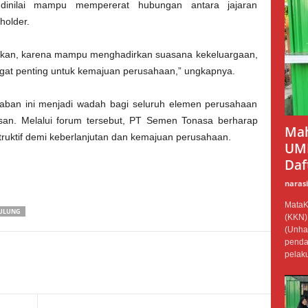
dinilai mampu mempererat hubungan antara jajaran
holder.
starikan, karena mampu menghadirkan suasana kekeluargaan,
at penting untuk kemajuan perusahaan,” ungkapnya.
aban ini menjadi wadah bagi seluruh elemen perusahaan
san. Melalui forum tersebut, PT Semen Tonasa berharap
Mah
struktif demi keberlanjutan dan kemajuan perusahaan.
UMK
Daf
narasi
MataKi
PULUNG
(KKN)
(Unha
penda
pelaku