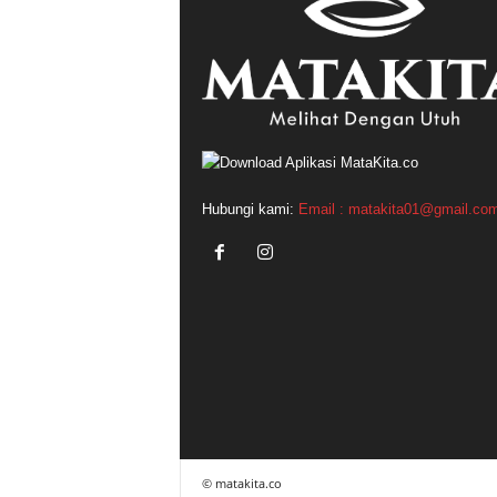
Hubungi kami:
Email : matakita01@gmail.co
© matakita.co