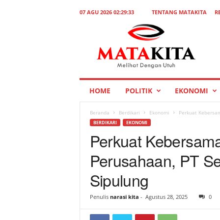
07 AGU 2026 02:29:33
TENTANG MATAKITA
R
M
a
t
a
K
i
t
HOME
POLITIK
EKONOMI
a
Beranda
Berdikari
Ekonomi
Perkuat Kebersam
BERDIKARI
EKONOMI
Perkuat Kebersama
Perusahaan, PT S
Sipulung
Penulis
narasi kita
-
Agustus 28, 2025
0