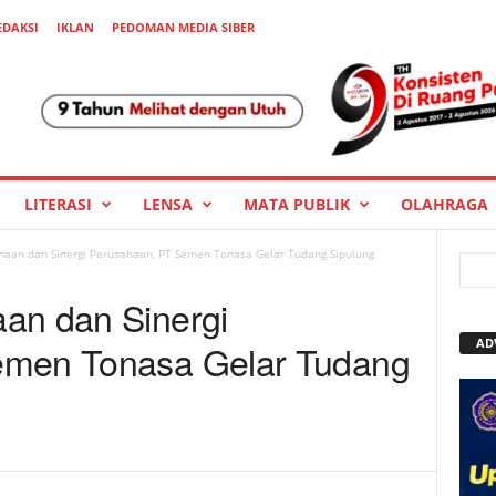
EDAKSI
IKLAN
PEDOMAN MEDIA SIBER
LITERASI
LENSA
MATA PUBLIK
OLAHRAGA
aan dan Sinergi Perusahaan, PT Semen Tonasa Gelar Tudang Sipulung
an dan Sinergi
AD
emen Tonasa Gelar Tudang