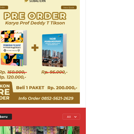
baru
All