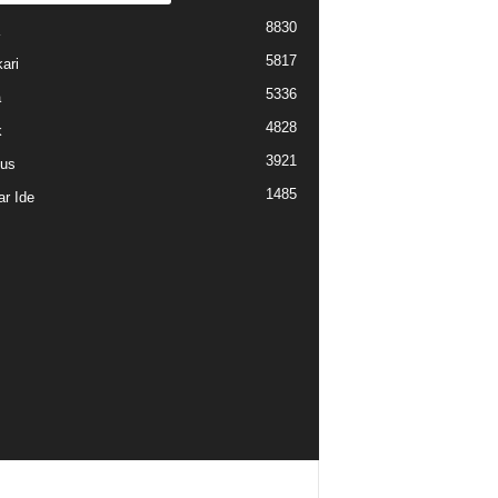
8830
5817
ari
5336
a
4828
k
3921
us
1485
r Ide