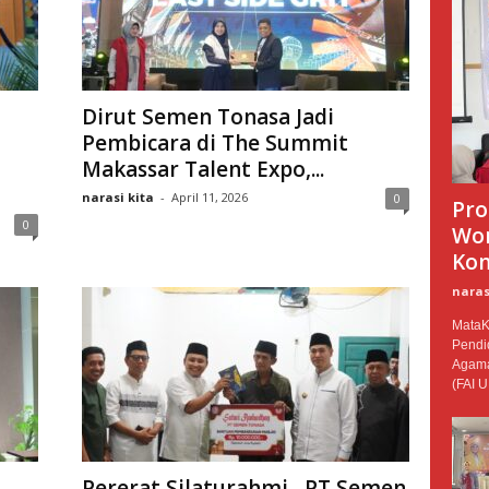
Dirut Semen Tonasa Jadi
Pembicara di The Summit
Makassar Talent Expo,...
narasi kita
-
April 11, 2026
0
Pro
0
Wor
Kom
naras
MataKi
Pendid
Agama
(FAI U
Pererat Silaturahmi , PT Semen