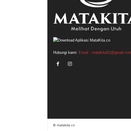
Hubungi kami:
Email : matakita01@gmail.co
© matakita.co