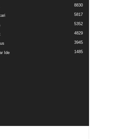
8830
5817
ari
5352
a
4829
k
3945
us
1485
r Ide