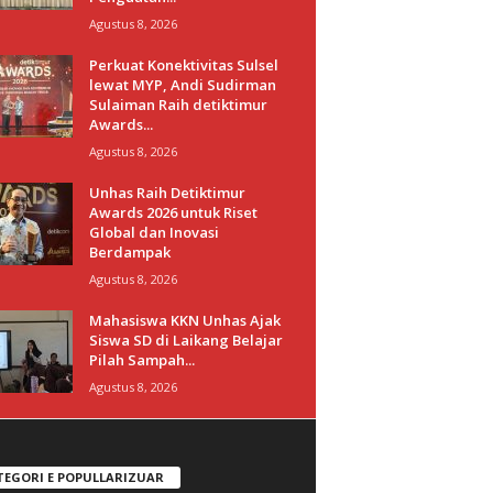
Agustus 8, 2026
Perkuat Konektivitas Sulsel
lewat MYP, Andi Sudirman
Sulaiman Raih detiktimur
Awards...
Agustus 8, 2026
Unhas Raih Detiktimur
Awards 2026 untuk Riset
Global dan Inovasi
Berdampak
Agustus 8, 2026
Mahasiswa KKN Unhas Ajak
Siswa SD di Laikang Belajar
Pilah Sampah...
Agustus 8, 2026
TEGORI E POPULLARIZUAR