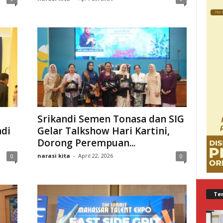
Srikandi Semen Tonasa dan SIG
adi
Gelar Talkshow Hari Kartini,
Dorong Perempuan...
narasi kita
-
April 22, 2026
0
0
Te