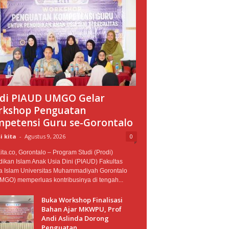
di PIAUD UMGO Gelar
kshop Penguatan
petensi Guru se-Gorontalo
i kita
-
Agustus 9, 2026
0
ta.co, Gorontalo – Program Studi (Prodi)
ikan Islam Anak Usia Dini (PIAUD) Fakultas
 Islam Universitas Muhammadiyah Gorontalo
MGO) memperluas kontribusinya di tengah...
Buka Workshop Finalisasi
Bahan Ajar MKWPU, Prof
Andi Aslinda Dorong
Penguatan...