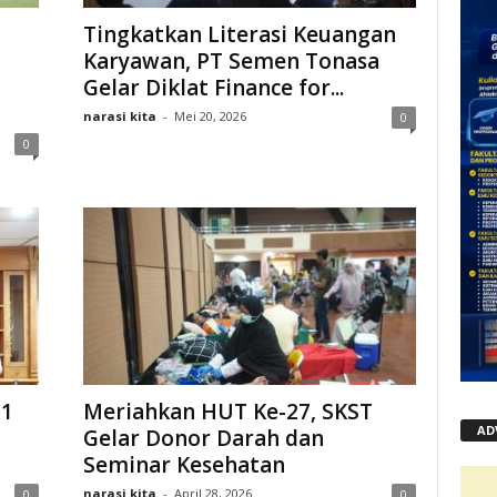
Tingkatkan Literasi Keuangan
Karyawan, PT Semen Tonasa
Gelar Diklat Finance for...
narasi kita
-
Mei 20, 2026
0
0
11
Meriahkan HUT Ke-27, SKST
AD
Gelar Donor Darah dan
Seminar Kesehatan
narasi kita
-
April 28, 2026
0
0