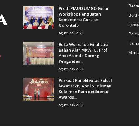
Berita
Prodi PIAUD UMGO Gelar
Workshop Penguatan
Berdik
Kompetensi Guru se-
Gorontalo
Lens
Agustus 9, 2026
Politi
Kamp
Buka Workshop Finalisasi
Bahan Ajar MKWPU, Prof
Mimba
Andi Aslinda Dorong
m
Penguatan...
Agustus 8, 2026
Perkuat Konektivitas Sulsel
lewat MYP, Andi Sudirman
Sulaiman Raih detiktimur
Awards...
Agustus 8, 2026