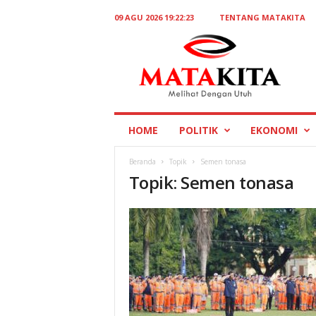
09 AGU 2026 19:22:23
TENTANG MATAKITA
M
a
t
a
K
i
t
HOME
POLITIK
EKONOMI
a
Beranda
Topik
Semen tonasa
Topik: Semen tonasa