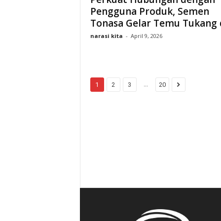
Pengguna Produk, Semen
Tonasa Gelar Temu Tukang di
narasi kita
-
April 9, 2026
...
1
2
3
20