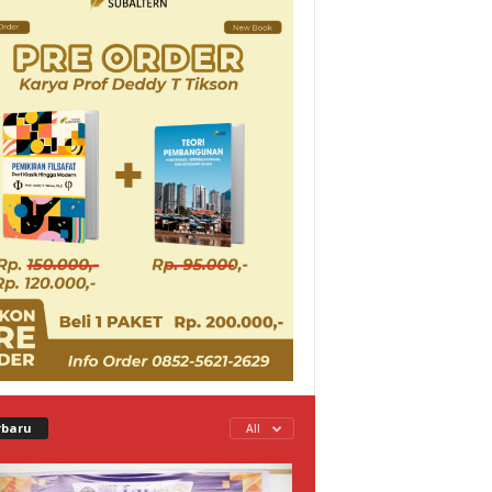
rbaru
All