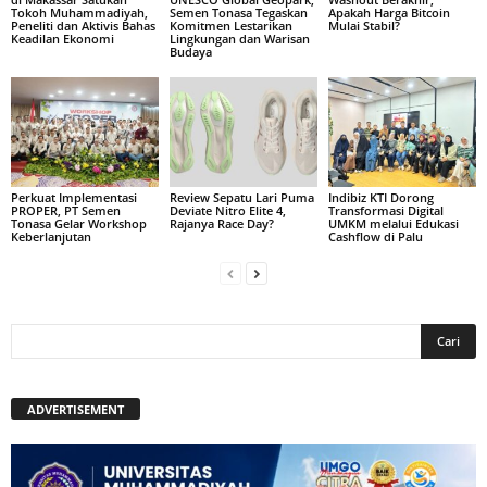
Tokoh Muhammadiyah,
Semen Tonasa Tegaskan
Apakah Harga Bitcoin
Peneliti dan Aktivis Bahas
Komitmen Lestarikan
Mulai Stabil?
Keadilan Ekonomi
Lingkungan dan Warisan
Budaya
Perkuat Implementasi
Review Sepatu Lari Puma
Indibiz KTI Dorong
PROPER, PT Semen
Deviate Nitro Elite 4,
Transformasi Digital
Tonasa Gelar Workshop
Rajanya Race Day?
UMKM melalui Edukasi
Keberlanjutan
Cashflow di Palu
ADVERTISEMENT