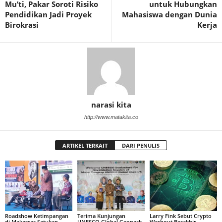
Mu’ti, Pakar Soroti Risiko
untuk Hubungkan
Pendidikan Jadi Proyek
Mahasiswa dengan Dunia
Birokrasi
Kerja
narasi kita
http://www.matakita.co
ARTIKEL TERKAIT
DARI PENULIS
Roadshow Ketimpangan
Terima Kunjungan
Larry Fink Sebut Crypto
di Makassar Satukan
UNESCO Global Geopark,
Washout Berakhir,