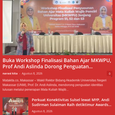
Buka Workshop Finalisasi Bahan Ajar MKWPU,
Prof Andi Aslinda Dorong Penguatan...
narasi kita
-
Agustus 8, 2026
0
Matakita.co, Makassar – Wakil Rektor Bidang Akademik Universitas Negeri
Makassar (UNM), Prof. Dr. Andi Aslinda, mendorong penguatan identitas
lulusan melalui penerapan Mata Kuliah Wajib...
Perkuat Konektivitas Sulsel lewat MYP, Andi
Sudirman Sulaiman Raih detiktimur Awards...
Agustus 8, 2026