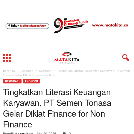
Beranda
Berdikari
Ekonomi
Tingkatkan Literasi Keuangan Karyawan, PT Semen
Tonasa Gelar Diklat Finance for Non...
BERDIKARI
EKONOMI
Tingkatkan Literasi Keuangan
Karyawan, PT Semen Tonasa
Gelar Diklat Finance for Non
Finance
Penulis
narasi kita
-
Mei 20, 2026
0