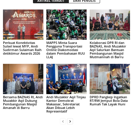
ARTIKEL TERKAIT
DARI PENULIS
Perkuat Konektivitas
MAPPS Minta Suara
Kolaborasi DPR RI dan
Sulsel lewat MYP, Andi
Pengguna Transportasi
BAZNAS, Andi Muzakkir
Sudirman Sulaiman Raih
Online Diakomodasi
Aqil Salurkan Bantuan
detiktimur Awards 2026
dalam Pembahasan RUU
Pembangunan Masjid
LLAJ
Mutmainnah di Barru
Bersama BAZNAS RI, Andi
Andi Muzakkir Aqil Tinjau
DPRD Pangkep Ingatkan
Muzakkir Aqil Dukung
Kantor Demokrat
RT/RW Jemput Bola Data
Pembangunan Masjid
Makassar, Sekretariat
Rumah Tak Layak Huni
Amanah di Barru
Akan Dibuat Lebih
Representatif