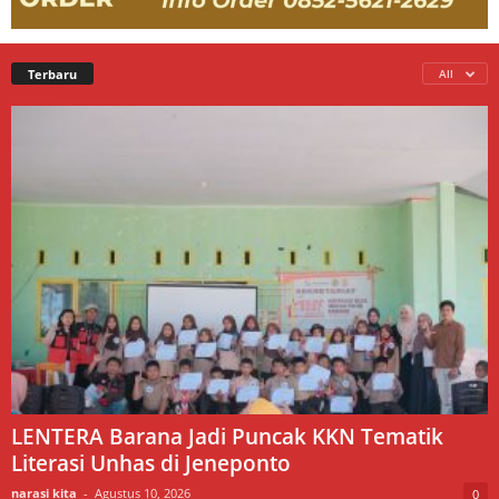
Terbaru
All
LENTERA Barana Jadi Puncak KKN Tematik
Literasi Unhas di Jeneponto
narasi kita
-
Agustus 10, 2026
0