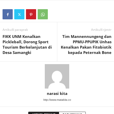
Artikulli paraprak
Artikulli tjetër
FIKK UNM Kenalkan
Tim Mannennungeng dan
Pickleball, Dorong Sport
PPMU-PPUPIK Unhas
Tourism Berkelanjutan di
Kenalkan Pakan Fitobiotik
Desa Samangki
kepada Peternak Bone
narasi kita
http://www.matakita.co