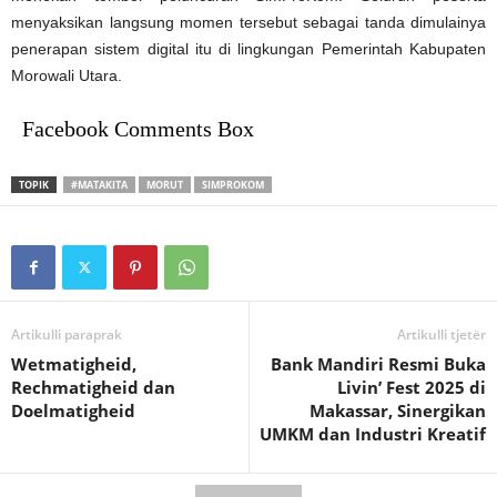
menyaksikan langsung momen tersebut sebagai tanda dimulainya
penerapan sistem digital itu di lingkungan Pemerintah Kabupaten
Morowali Utara.
Facebook Comments Box
TOPIK
#MATAKITA
MORUT
SIMPROKOM
Artikulli paraprak
Artikulli tjetër
Wetmatigheid,
Bank Mandiri Resmi Buka
Rechmatigheid dan
Livin’ Fest 2025 di
Doelmatigheid
Makassar, Sinergikan
UMKM dan Industri Kreatif