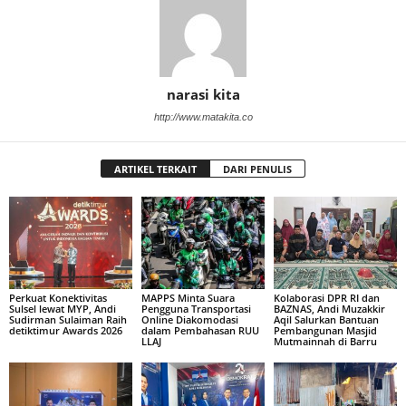
narasi kita
http://www.matakita.co
ARTIKEL TERKAIT
DARI PENULIS
Perkuat Konektivitas
MAPPS Minta Suara
Kolaborasi DPR RI dan
Sulsel lewat MYP, Andi
Pengguna Transportasi
BAZNAS, Andi Muzakkir
Sudirman Sulaiman Raih
Online Diakomodasi
Aqil Salurkan Bantuan
detiktimur Awards 2026
dalam Pembahasan RUU
Pembangunan Masjid
LLAJ
Mutmainnah di Barru