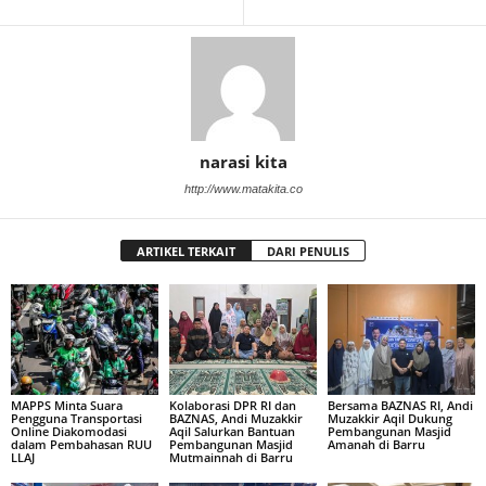
narasi kita
http://www.matakita.co
ARTIKEL TERKAIT
DARI PENULIS
MAPPS Minta Suara
Kolaborasi DPR RI dan
Bersama BAZNAS RI, Andi
Pengguna Transportasi
BAZNAS, Andi Muzakkir
Muzakkir Aqil Dukung
Online Diakomodasi
Aqil Salurkan Bantuan
Pembangunan Masjid
dalam Pembahasan RUU
Pembangunan Masjid
Amanah di Barru
LLAJ
Mutmainnah di Barru