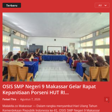
Terbaru
All
OSIS SMP Negeri 9 Makassar Gelar Rapat
Kepanitiaan Porseni HUT RI...
Faisal Tiro
-
Agustus 7, 2026
0
Matakita.co Makassar — Dalam rangka menyambut Hari Ulang Tahun
Kemerdekaan Republik Indonesia ke-81, OSIS SMP Negeri 9 Makassar