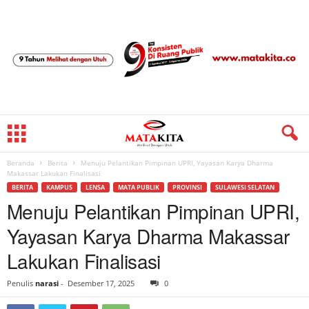
Beranda
Berita
Menuju Pelantikan Pimpinan UPRI, Yayasan Karya Dharma
Makassar Lakukan Finalisasi
BERITA
KAMPUS
LENSA
MATA PUBLIK
PROVINSI
SULAWESI SELATAN
Menuju Pelantikan Pimpinan UPRI,
Yayasan Karya Dharma Makassar
Lakukan Finalisasi
Penulis
narasi
-
Desember 17, 2025
0