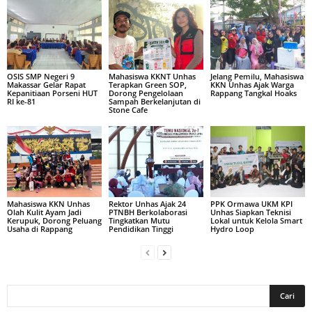
OSIS SMP Negeri 9
Mahasiswa KKNT Unhas
Jelang Pemilu, Mahasiswa
Makassar Gelar Rapat
Terapkan Green SOP,
KKN Unhas Ajak Warga
Kepanitiaan Porseni HUT
Dorong Pengelolaan
Rappang Tangkal Hoaks
RI ke-81
Sampah Berkelanjutan di
Stone Cafe
Mahasiswa KKN Unhas
Rektor Unhas Ajak 24
PPK Ormawa UKM KPI
Olah Kulit Ayam Jadi
PTNBH Berkolaborasi
Unhas Siapkan Teknisi
Kerupuk, Dorong Peluang
Tingkatkan Mutu
Lokal untuk Kelola Smart
Usaha di Rappang
Pendidikan Tinggi
Hydro Loop