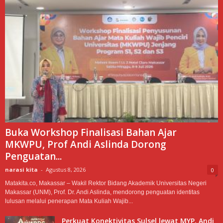
Buka Workshop Finalisasi Bahan Ajar
MKWPU, Prof Andi Aslinda Dorong
Penguatan...
narasi kita
-
Agustus 8, 2026
0
Matakita.co, Makassar – Wakil Rektor Bidang Akademik Universitas Negeri
Makassar (UNM), Prof. Dr. Andi Aslinda, mendorong penguatan identitas
lulusan melalui penerapan Mata Kuliah Wajib...
Perkuat Konektivitas Sulsel lewat MYP, Andi