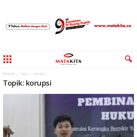
Beranda
Topik
Korupsi
Topik: korupsi