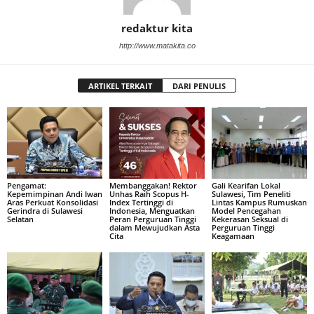
redaktur kita
http://www.matakita.co
ARTIKEL TERKAIT
DARI PENULIS
Pengamat:
Membanggakan! Rektor
Gali Kearifan Lokal
Kepemimpinan Andi Iwan
Unhas Raih Scopus H-
Sulawesi, Tim Peneliti
Aras Perkuat Konsolidasi
Index Tertinggi di
Lintas Kampus Rumuskan
Gerindra di Sulawesi
Indonesia, Menguatkan
Model Pencegahan
Selatan
Peran Perguruan Tinggi
Kekerasan Seksual di
dalam Mewujudkan Asta
Perguruan Tinggi
Cita
Keagamaan