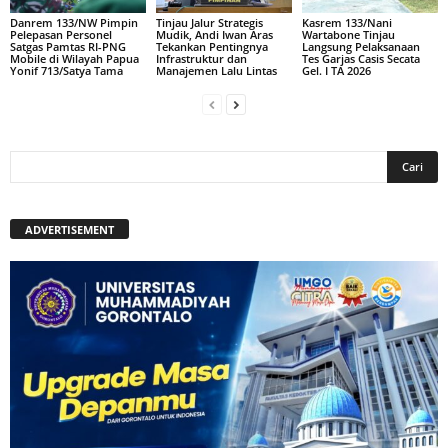
Danrem 133/NW Pimpin
Tinjau Jalur Strategis
Kasrem 133/Nani
Pelepasan Personel
Mudik, Andi Iwan Aras
Wartabone Tinjau
Satgas Pamtas RI-PNG
Tekankan Pentingnya
Langsung Pelaksanaan
Mobile di Wilayah Papua
Infrastruktur dan
Tes Garjas Casis Secata
Yonif 713/Satya Tama
Manajemen Lalu Lintas
Gel. I TA 2026
ADVERTISEMENT