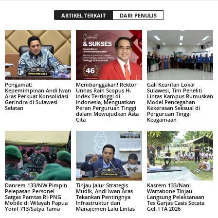
ARTIKEL TERKAIT
DARI PENULIS
Pengamat:
Membanggakan! Rektor
Gali Kearifan Lokal
Kepemimpinan Andi Iwan
Unhas Raih Scopus H-
Sulawesi, Tim Peneliti
Aras Perkuat Konsolidasi
Index Tertinggi di
Lintas Kampus Rumuskan
Gerindra di Sulawesi
Indonesia, Menguatkan
Model Pencegahan
Selatan
Peran Perguruan Tinggi
Kekerasan Seksual di
dalam Mewujudkan Asta
Perguruan Tinggi
Cita
Keagamaan
Danrem 133/NW Pimpin
Tinjau Jalur Strategis
Kasrem 133/Nani
Pelepasan Personel
Mudik, Andi Iwan Aras
Wartabone Tinjau
Satgas Pamtas RI-PNG
Tekankan Pentingnya
Langsung Pelaksanaan
Mobile di Wilayah Papua
Infrastruktur dan
Tes Garjas Casis Secata
Yonif 713/Satya Tama
Manajemen Lalu Lintas
Gel. I TA 2026