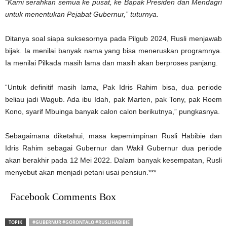
“Kami serahkan semua ke pusat, ke Bapak Presiden dan Mendagri
untuk menentukan Pejabat Gubernur,” tuturnya.
Ditanya soal siapa suksesornya pada Pilgub 2024, Rusli menjawab
bijak. Ia menilai banyak nama yang bisa meneruskan programnya.
Ia menilai Pilkada masih lama dan masih akan berproses panjang.
“Untuk definitif masih lama, Pak Idris Rahim bisa, dua periode
beliau jadi Wagub. Ada ibu Idah, pak Marten, pak Tony, pak Roem
Kono, syarif Mbuinga banyak calon calon berikutnya,” pungkasnya.
Sebagaimana diketahui, masa kepemimpinan Rusli Habibie dan
Idris Rahim sebagai Gubernur dan Wakil Gubernur dua periode
akan berakhir pada 12 Mei 2022. Dalam banyak kesempatan, Rusli
menyebut akan menjadi petani usai pensiun.***
Facebook Comments Box
TOPIK
#GUBERNUR #GORONTALO #RUSLIHABIBIE