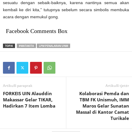
sesuatu dengan sebaik-baiknya, karena nantinya semua akan
kembali ke diri kita,” tutupnya sebelum secara simbolis membuka
acara dengan memukul gong.
Facebook Comments Box
TOPIK
#MATAKITA
LPM PENALARAN UNM
Artikulli paraprak
Artikulli tjetër
FORKEIS UIN Alauddin
Kolaborasi Pemda dan
Makassar Gelar TIKAR,
TBM FK Unismuh, IMM
Hadirkan 7 Item Lomba
Maros Gelar Sunatan
Massal di Kantor Camat
Turikale