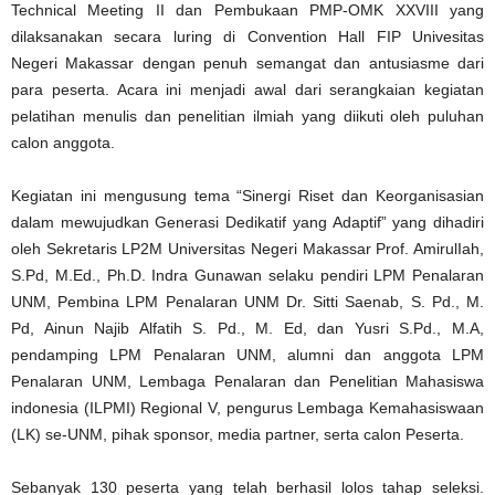
Technical Meeting II dan Pembukaan PMP-OMK XXVIII yang
dilaksanakan secara luring di Convention Hall FIP Univesitas
Negeri Makassar dengan penuh semangat dan antusiasme dari
para peserta. Acara ini menjadi awal dari serangkaian kegiatan
pelatihan menulis dan penelitian ilmiah yang diikuti oleh puluhan
calon anggota.
Kegiatan ini mengusung tema “Sinergi Riset dan Keorganisasian
dalam mewujudkan Generasi Dedikatif yang Adaptif” yang dihadiri
oleh Sekretaris LP2M Universitas Negeri Makassar Prof. AmirulIah,
S.Pd, M.Ed., Ph.D. Indra Gunawan selaku pendiri LPM Penalaran
UNM, Pembina LPM Penalaran UNM Dr. Sitti Saenab, S. Pd., M.
Pd, Ainun Najib Alfatih S. Pd., M. Ed, dan Yusri S.Pd., M.A,
pendamping LPM Penalaran UNM, alumni dan anggota LPM
Penalaran UNM, Lembaga Penalaran dan Penelitian Mahasiswa
indonesia (ILPMI) Regional V, pengurus Lembaga Kemahasiswaan
(LK) se-UNM, pihak sponsor, media partner, serta calon Peserta.
Sebanyak 130 peserta yang telah berhasil lolos tahap seleksi.