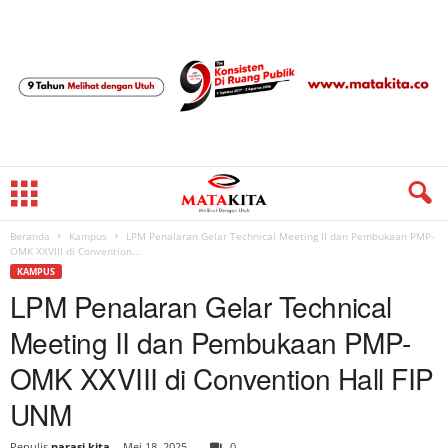
Beranda
Kampus
LPM Penalaran Gelar Technical Meeting II dan Pembukaan PMP-
OMK XXVIII di Convention...
KAMPUS
LPM Penalaran Gelar Technical
Meeting II dan Pembukaan PMP-
OMK XXVIII di Convention Hall FIP
UNM
Penulis
narasi kita
-
Mei 18, 2025
0