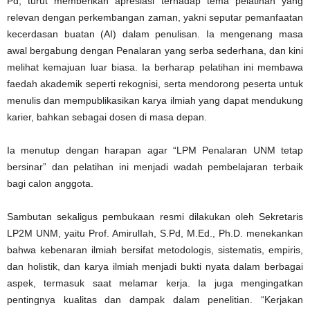
Pd, turut memberikan apresiasi terhadap tema pelatihan yang
relevan dengan perkembangan zaman, yakni seputar pemanfaatan
kecerdasan buatan (AI) dalam penulisan. Ia mengenang masa
awal bergabung dengan Penalaran yang serba sederhana, dan kini
melihat kemajuan luar biasa. Ia berharap pelatihan ini membawa
faedah akademik seperti rekognisi, serta mendorong peserta untuk
menulis dan mempublikasikan karya ilmiah yang dapat mendukung
karier, bahkan sebagai dosen di masa depan.
Ia menutup dengan harapan agar “LPM Penalaran UNM tetap
bersinar” dan pelatihan ini menjadi wadah pembelajaran terbaik
bagi calon anggota.
Sambutan sekaligus pembukaan resmi dilakukan oleh Sekretaris
LP2M UNM, yaitu Prof. AmirulIah, S.Pd, M.Ed., Ph.D. menekankan
bahwa kebenaran ilmiah bersifat metodologis, sistematis, empiris,
dan holistik, dan karya ilmiah menjadi bukti nyata dalam berbagai
aspek, termasuk saat melamar kerja. Ia juga mengingatkan
pentingnya kualitas dan dampak dalam penelitian. “Kerjakan