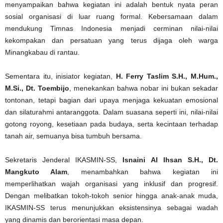
menyampaikan bahwa kegiatan ini adalah bentuk nyata peran
sosial organisasi di luar ruang formal. Kebersamaan dalam
mendukung Timnas Indonesia menjadi cerminan nilai-nilai
kekompakan dan persatuan yang terus dijaga oleh warga
Minangkabau di rantau.
Sementara itu, inisiator kegiatan,
H. Ferry Taslim S.H., M.Hum.,
M.Si., Dt. Toembijo
, menekankan bahwa nobar ini bukan sekadar
tontonan, tetapi bagian dari upaya menjaga kekuatan emosional
dan silaturahmi antaranggota. Dalam suasana seperti ini, nilai-nilai
gotong royong, kesetiaan pada budaya, serta kecintaan terhadap
tanah air, semuanya bisa tumbuh bersama.
Sekretaris Jenderal IKASMIN-SS,
Isnaini Al Ihsan S.H., Dt.
Mangkuto Alam
, menambahkan bahwa kegiatan ini
memperlihatkan wajah organisasi yang inklusif dan progresif.
Dengan melibatkan tokoh-tokoh senior hingga anak-anak muda,
IKASMIN-SS terus menunjukkan eksistensinya sebagai wadah
yang dinamis dan berorientasi masa depan.