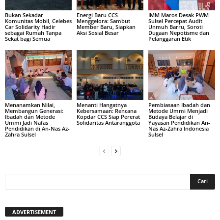
Bukan Sekadar
Energi Baru CCS
IMM Maros Desak PWM
Komunitas Mobil, Celebes
Menggelora: Sambut
Sulsel Percepat Audit
Car Solidarity Hadir
Member Baru, Siapkan
Unmuh Barru, Soroti
sebagai Rumah Tanpa
Aksi Sosial Besar
Dugaan Nepotisme dan
Sekat bagi Semua
Pelanggaran Etik
Menanamkan Nilai,
Menanti Hangatnya
Pembiasaan Ibadah dan
Membangun Generasi:
Kebersamaan: Rencana
Metode Ummi Menjadi
Ibadah dan Metode
Kopdar CCS Siap Pererat
Budaya Belajar di
Ummi Jadi Nafas
Solidaritas Antaranggota
Yayasan Pendidikan An-
Pendidikan di An-Nas Az-
Nas Az-Zahra Indonesia
Zahra Sulsel
Sulsel
ADVERTISEMENT