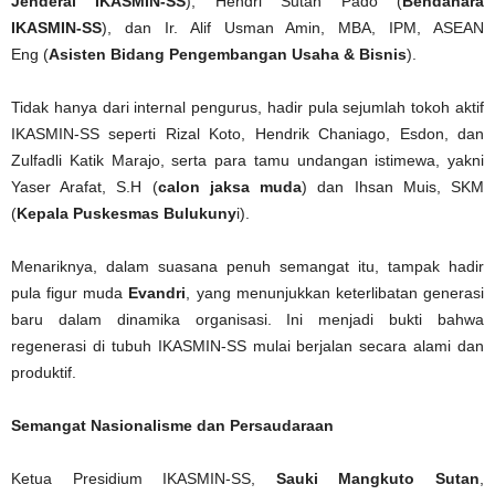
Jenderal IKASMIN-SS
), Hendri Sutan Pado (
Bendahara
IKASMIN-SS
), dan Ir. Alif Usman Amin, MBA, IPM, ASEAN
Eng (
Asisten Bidang Pengembangan Usaha & Bisnis
).
Tidak hanya dari internal pengurus, hadir pula sejumlah tokoh aktif
IKASMIN-SS seperti Rizal Koto, Hendrik Chaniago, Esdon, dan
Zulfadli Katik Marajo, serta para tamu undangan istimewa, yakni
Yaser Arafat, S.H (
calon jaksa muda
) dan Ihsan Muis, SKM
(
Kepala Puskesmas Bulukuny
i).
Menariknya, dalam suasana penuh semangat itu, tampak hadir
pula figur muda
Evandri
, yang menunjukkan keterlibatan generasi
baru dalam dinamika organisasi. Ini menjadi bukti bahwa
regenerasi di tubuh IKASMIN-SS mulai berjalan secara alami dan
produktif.
Semangat Nasionalisme dan Persaudaraan
Ketua Presidium IKASMIN-SS,
Sauki Mangkuto Sutan
,