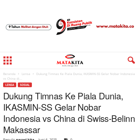
Beranda
Lensa
Dukung Timnas Ke Piala Dunia, IKASMIN-SS Gelar Nobar Indonesia
vs China di...
LENSA
SOSIAL
Dukung Timnas Ke Piala Dunia,
IKASMIN-SS Gelar Nobar
Indonesia vs China di Swiss-Belinn
Makassar
Penulis
narasi kita
-
Juni 6, 2025
0