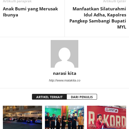
Artikulli paraprak
Artikulli tjetër
Anak Bumi yang Merusak
Manfaatkan Silaturahmi
Ibunya
Idul Adha, Kapolres
Pangkep Sambangi Bupati
MYL
narasi kita
http://www.matakita.co
ARTIKEL TERKAIT
DARI PENULIS