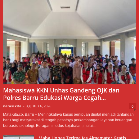
Mahasiswa KKN Unhas Gandeng OJK dan
Polres Barru Edukasi Warga Cegah...
narasi kita
-
Agustus 6, 2026
0
MataKita.co, Barru – Meningkatnya kasus penipuan digital menjadi tantangan
baru bagi masyarakat di tengah pesatnya perkembangan layanan keuangan
berbasis teknologi. Beragam modus kejahatan, mulai...
Maba Unhas Terima Jas Almamater Gratis,