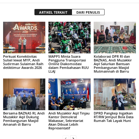
ARTIKEL TERKAIT
DARI PENULIS
Perkuat Konektivitas
MAPPS Minta Suara
Kolaborasi DPR RI dan
Sulsel lewat MYP, Andi
Pengguna Transportasi
BAZNAS, Andi Muzakkir
Sudirman Sulaiman Raih
Online Diakomodasi
Aqil Salurkan Bantuan
detiktimur Awards 2026
dalam Pembahasan RUU
Pembangunan Masjid
LLAJ
Mutmainnah di Barru
Bersama BAZNAS RI, Andi
Andi Muzakkir Aqil Tinjau
DPRD Pangkep Ingatkan
Muzakkir Aqil Dukung
Kantor Demokrat
RT/RW Jemput Bola Data
Pembangunan Masjid
Makassar, Sekretariat
Rumah Tak Layak Huni
Amanah di Barru
Akan Dibuat Lebih
Representatif