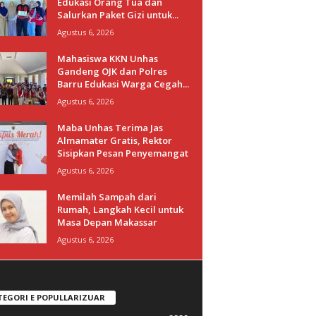
Edukasi Orang Tua dan
Salurkan Paket Gizi untuk...
Agustus 6, 2026
Mahasiswa KKN Unhas
Gandeng OJK dan Polres
Barru Edukasi Warga Cegah...
Agustus 6, 2026
Maba Unhas Terima Jas
Almamater Gratis, Rektor
Sisipkan Pesan Penyemangat
Agustus 6, 2026
Memilah Sampah dari
Rumah, Langkah Kecil untuk
Masa Depan Makassar
Agustus 6, 2026
TEGORI E POPULLARIZUAR