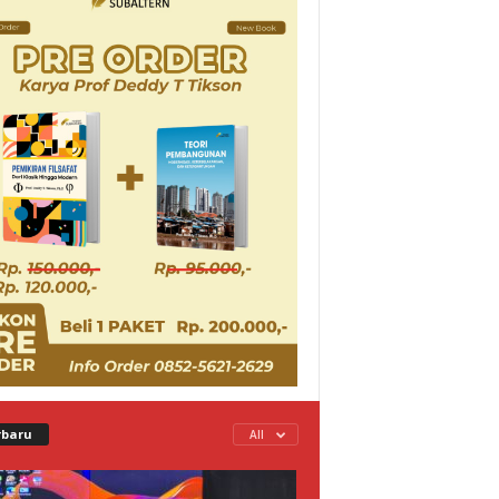
rbaru
All