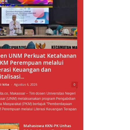
en UNM Perkuat Ketahanan
M Perempuan melalui
erasi Keuangan dan
talisasi...
i kita
-
Agustus 6, 2026
0
ta.co, Makassar – Tim dosen Universitas Negeri
sar (UNM) melaksanakan program Pengabdian
a Masyarakat (PKM) bertajuk "Pemberdayaan
Perempuan melalui Literasi Keuangan Terapan
Mahasiswa KKN-PK Unhas