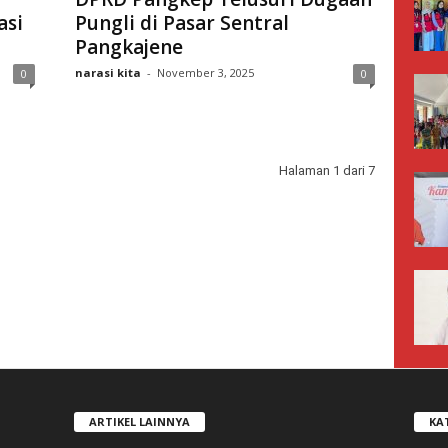
asi
Pungli di Pasar Sentral
Pangkajene
narasi kita
-
November 3, 2025
0
0
Halaman 1 dari 7
ARTIKEL LAINNYA
KA