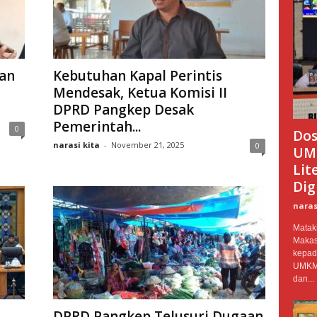
ran
Kebutuhan Kapal Perintis
Mendesak, Ketua Komisi II
DPRD Pangkep Desak
Pemerintah...
0
Dos
narasi kita
-
November 21, 2025
0
UMK
Lit
Digi
naras
Mataki
Makas
kepad
UMKM 
dan...
DPRD Pangkep Telusuri Dugaan