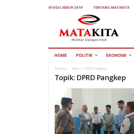
07 AGU 2026 01:24:19
TENTANG MATAKITA
M
a
t
a
K
i
t
HOME
POLITIK
EKONOMI
a
Beranda
Topik
DPRD Pangkep
Topik: DPRD Pangkep