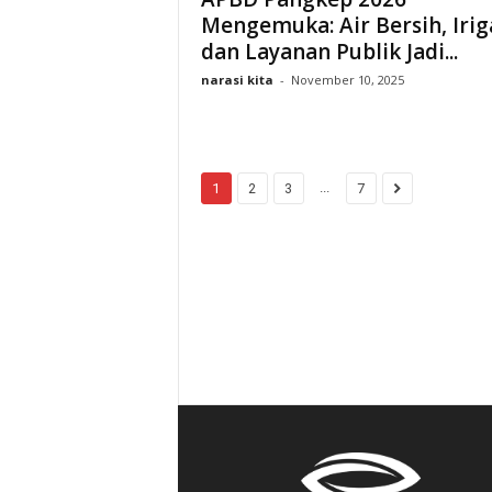
Mengemuka: Air Bersih, Irig
dan Layanan Publik Jadi...
narasi kita
-
November 10, 2025
...
1
2
3
7