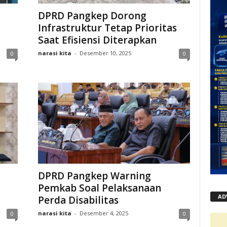
DPRD Pangkep Dorong
Infrastruktur Tetap Prioritas
Saat Efisiensi Diterapkan
narasi kita
-
Desember 10, 2025
0
0
DPRD Pangkep Warning
Pemkab Soal Pelaksanaan
AD
Perda Disabilitas
narasi kita
-
Desember 4, 2025
0
0