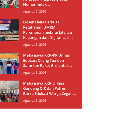
Nomor Induk...
Agustus 7, 2026
Dosen UNM Perkuat
Ketahanan UMKM
Perempuan melalui Literasi
Keuangan dan Digitalisasi...
Agustus 6, 2026
Mahasiswa KKN-PK Unhas
Edukasi Orang Tua dan
Salurkan Paket Gizi untuk...
Agustus 6, 2026
Mahasiswa KKN Unhas
Gandeng OJK dan Polres
Barru Edukasi Warga Cegah...
Agustus 6, 2026