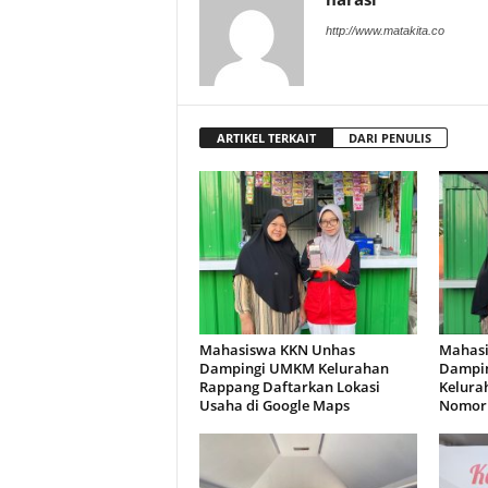
http://www.matakita.co
ARTIKEL TERKAIT
DARI PENULIS
Mahasiswa KKN Unhas
Mahasi
Dampingi UMKM Kelurahan
Dampin
Rappang Daftarkan Lokasi
Kelura
Usaha di Google Maps
Nomor 