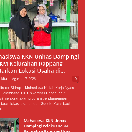
asiswa KKN Unhas Dampingi
M Kelurahan Rappang
tarkan Lokasi Usaha di...
 kita
-
Agustus 7, 2026
0
ta.co, Sidrap – Mahasiswa Kuliah Kerja Nyata
 Gelombang 116 Universitas Hasanuddin
s) melaksanakan program pendampingan
ftaran lokasi usaha pada Google Maps bagi
...
Mahasiswa KKN Unhas
Dampingi Pelaku UMKM
Kelurahan Rappang Urus