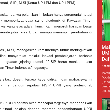
 Akhmad, S.IP., M.Si (Ketua UP-LPM dan UP-LPPM)
kan bahwa pelantikan ini bukan hanya seremonial, tetapi
tuk memperkuat daya saing akademik di Kawasan Timur
 visi yang jelas adalah kunci. Kami menaruh harapan besar
berintegritas, kreatif, dan mampu memimpin perubahan di
Mah
.Sos., M.Si, menegaskan komitmennya untuk meningkatkan
UMK
bdian masyarakat melalui inovasi pembelajaran berbasis
Daf
an penguatan jejaring alumni. “FISIP harus menjadi pusat
narasi
an Timur Indonesia,” tegasnya.
MataKi
(KKN)
ersitas, dosen, tenaga kependidikan, dan mahasiswa ini
(Unha
 membangun reputasi FISIP UPRI yang profesional,
penda
pelaku
ISIP UPRI optimis akan mencapai targetnya menghadirkan
ng tinggi, sejalan dengan roadmap pengembangan UPRI