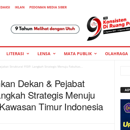
EDAKSI
IKLAN
PEDOMAN MEDIA SIBER
LITERASI
LENSA
MATA PUBLIK
OLAHRAGA
abat Struktural FISIP: Langkah Strategis Menuju Fakultas...
kan Dekan & Pejabat
AD
Langkah Strategis Menuju
i Kawasan Timur Indonesia