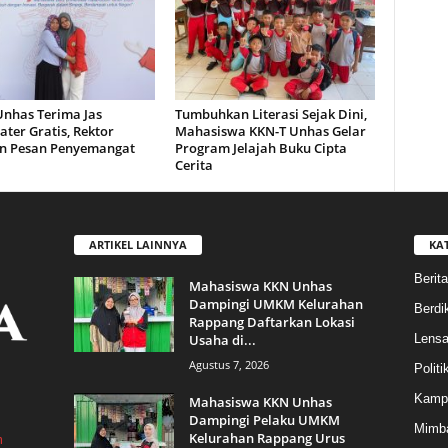
nhas Terima Jas
Tumbuhkan Literasi Sejak Dini,
ter Gratis, Rektor
Mahasiswa KKN-T Unhas Gelar
an Pesan Penyemangat
Program Jelajah Buku Cipta
Cerita
ARTIKEL LAINNYA
KA
Berita
Mahasiswa KKN Unhas
Dampingi UMKM Kelurahan
Berdik
Rappang Daftarkan Lokasi
Usaha di...
Lens
Agustus 7, 2026
Politi
Kamp
Mahasiswa KKN Unhas
Dampingi Pelaku UMKM
Mimba
Kelurahan Rappang Urus
m