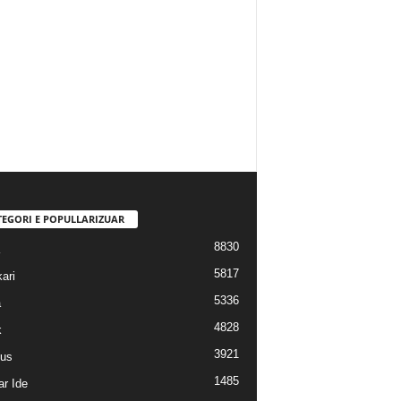
TEGORI E POPULLARIZUAR
8830
5817
ari
5336
a
4828
k
3921
us
1485
r Ide