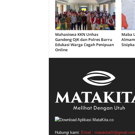
Mahasiswa KKN Unhas
Maba U
Gandeng OJK dan Polres Barru
Almama
Edukasi Warga Cegah Penipuan
Sisipk
Online
Hubungi kami:
Email : matakita01@gmail.co