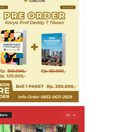
baru
All