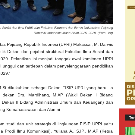
u Sosial dan Ilmu Politik dan Fakultas Ekonomi dan Bisnis Universitas Pejuang
Republik Indonesia Masa Bakti 2025–2029. (Foto : Ist)
itas Pejuang Republik Indonesi (UPRI) Makassar, M. Darwis
ntik Dekan dan pejabat struktural Fakultas Ilmu Sosial dan
–2029. Pelantikan ini menjadi tonggak awal komitmen UPRI
I unggul dan terdepan dalam penyelenggaraan pendidikan
2029.”
M.Si dikukuhkan sebagai Dekan FISIP UPRI yang baru. Ia
l dekan Drs. Mardihang, M.AP (Wakil Dekan I Bidang
il Dekan II Bidang Administrasi Umum dan Keuangan) dan
idang Kemahasiswaan dan Alumni
Ter
ram studi dan unit strategis di lingkungan FISIP UPRI yaitu
a Prodi Ilmu Komunikasi), Yuliana A., S.IP., M.AP (Ketua