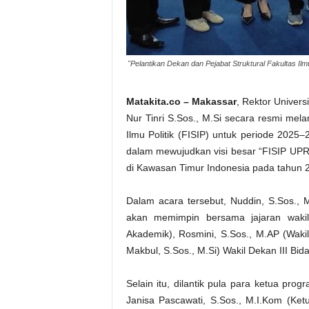
"Pelantikan Dekan dan Pejabat Struktural Fakultas Ilm
Matakita.co – Makassar
, Rektor Univers
Nur Tinri S.Sos., M.Si secara resmi mela
Ilmu Politik (FISIP) untuk periode 2025
dalam mewujudkan visi besar “FISIP UPR
di Kawasan Timur Indonesia pada tahun 
Dalam acara tersebut, Nuddin, S.Sos., 
akan memimpin bersama jajaran waki
Akademik), Rosmini, S.Sos., M.AP (Wak
Makbul, S.Sos., M.Si) Wakil Dekan III B
Selain itu, dilantik pula para ketua prog
Janisa Pascawati, S.Sos., M.I.Kom (Ketu