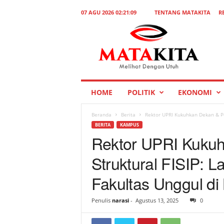
07 AGU 2026 02:21:09
TENTANG MATAKITA
R
M
a
t
a
K
i
t
HOME
POLITIK
EKONOMI
a
Beranda
Berita
Rektor UPRI Kukuhkan Dekan & Pej
BERITA
KAMPUS
Rektor UPRI Kukuh
Struktural FISIP: 
Fakultas Unggul d
Penulis
narasi
-
Agustus 13, 2025
0