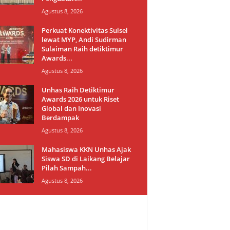
Agustus 8, 2026
Perkuat Konektivitas Sulsel
lewat MYP, Andi Sudirman
Sulaiman Raih detiktimur
Awards...
Agustus 8, 2026
Unhas Raih Detiktimur
Awards 2026 untuk Riset
Global dan Inovasi
Berdampak
Agustus 8, 2026
Mahasiswa KKN Unhas Ajak
Siswa SD di Laikang Belajar
Pilah Sampah...
Agustus 8, 2026