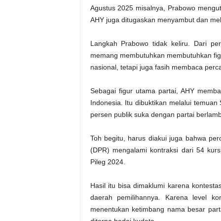
Agustus 2025 misalnya, Prabowo mengutu
AHY juga ditugaskan menyambut dan mel
Langkah Prabowo tidak keliru. Dari per
memang membutuhkan membutuhkan figur a
nasional, tetapi juga fasih membaca per
Sebagai figur utama partai, AHY membaw
Indonesia. Itu dibuktikan melalui temuan
persen publik suka dengan partai berlamb
Toh begitu, harus diakui juga bahwa pe
(DPR) mengalami kontraksi dari 54 kurs
Pileg 2024.
Hasil itu bisa dimaklumi karena kontesta
daerah pemilihannya. Karena level ko
menentukan ketimbang nama besar partai
diterpa badai kudeta.