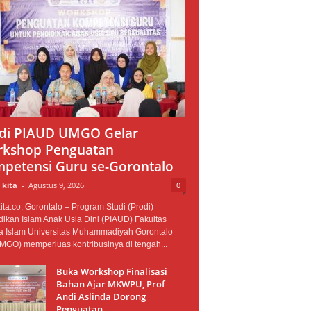
di PIAUD UMGO Gelar
kshop Penguatan
petensi Guru se-Gorontalo
 kita
-
Agustus 9, 2026
0
ta.co, Gorontalo – Program Studi (Prodi)
ikan Islam Anak Usia Dini (PIAUD) Fakultas
 Islam Universitas Muhammadiyah Gorontalo
MGO) memperluas kontribusinya di tengah...
Buka Workshop Finalisasi
Bahan Ajar MKWPU, Prof
Andi Aslinda Dorong
Penguatan...