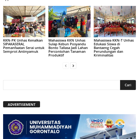
KKN-PK Unhas Kenalkan
Mahasiswa KKN Unhas
Mahasiswa KKN-T Unhas
SIPAKASERAI,
Sulap Kebun Posyandu
Edukasi Siswa di
Pemanfaatan Serai untuk
Bonto Tallasa Jadi Lahan
Bantaeng Cegah
Semprot Antinyamuk
Percontohan Tanaman
Perundungan dan
Produktif
Kriminalitas
ADVERTISEMENT