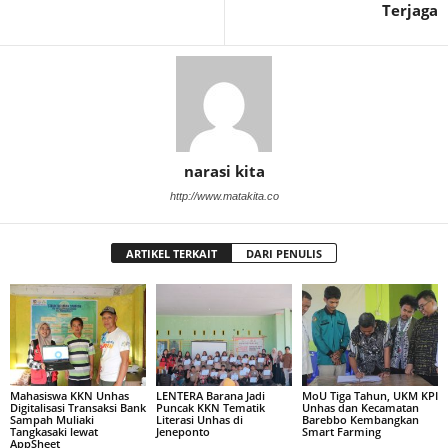
Terjaga
narasi kita
http://www.matakita.co
ARTIKEL TERKAIT
DARI PENULIS
Mahasiswa KKN Unhas
LENTERA Barana Jadi
MoU Tiga Tahun, UKM KPI
Digitalisasi Transaksi Bank
Puncak KKN Tematik
Unhas dan Kecamatan
Sampah Muliaki
Literasi Unhas di
Barebbo Kembangkan
Tangkasaki lewat
Jeneponto
Smart Farming
AppSheet