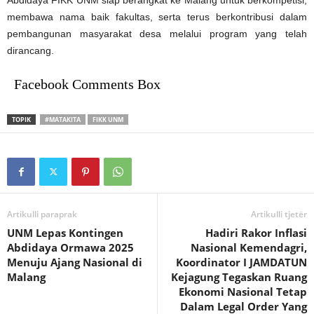
Abdidaya FIKK UNM siap berangkat ke Malang untuk berkompetisi,
membawa nama baik fakultas, serta terus berkontribusi dalam
pembangunan masyarakat desa melalui program yang telah
dirancang.
Facebook Comments Box
TOPIK
#MATAKITA
FIKK UNM
Artikulli paraprak
Artikulli tjetër
UNM Lepas Kontingen
Hadiri Rakor Inflasi
Abdidaya Ormawa 2025
Nasional Kemendagri,
Menuju Ajang Nasional di
Koordinator I JAMDATUN
Malang
Kejagung Tegaskan Ruang
Ekonomi Nasional Tetap
Dalam Legal Order Yang