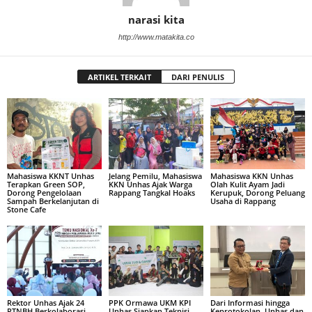
narasi kita
http://www.matakita.co
ARTIKEL TERKAIT
DARI PENULIS
Mahasiswa KKNT Unhas
Jelang Pemilu, Mahasiswa
Mahasiswa KKN Unhas
Terapkan Green SOP,
KKN Unhas Ajak Warga
Olah Kulit Ayam Jadi
Dorong Pengelolaan
Rappang Tangkal Hoaks
Kerupuk, Dorong Peluang
Sampah Berkelanjutan di
Usaha di Rappang
Stone Cafe
Rektor Unhas Ajak 24
PPK Ormawa UKM KPI
Dari Informasi hingga
PTNBH Berkolaborasi
Unhas Siapkan Teknisi
Keprotokolan, Unhas dan