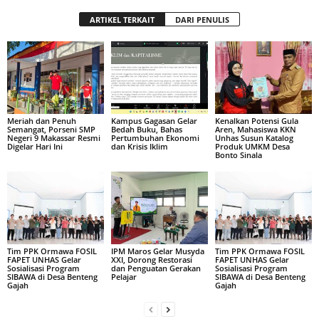
ARTIKEL TERKAIT
DARI PENULIS
Meriah dan Penuh
Kampus Gagasan Gelar
Kenalkan Potensi Gula
Semangat, Porseni SMP
Bedah Buku, Bahas
Aren, Mahasiswa KKN
Negeri 9 Makassar Resmi
Pertumbuhan Ekonomi
Unhas Susun Katalog
Digelar Hari Ini
dan Krisis Iklim
Produk UMKM Desa
Bonto Sinala
Tim PPK Ormawa FOSIL
IPM Maros Gelar Musyda
Tim PPK Ormawa FOSIL
FAPET UNHAS Gelar
XXI, Dorong Restorasi
FAPET UNHAS Gelar
Sosialisasi Program
dan Penguatan Gerakan
Sosialisasi Program
SIBAWA di Desa Benteng
Pelajar
SIBAWA di Desa Benteng
Gajah
Gajah