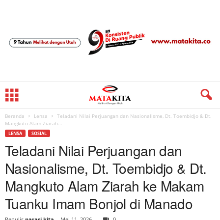
Beranda
Lensa
Teladani Nilai Perjuangan dan Nasionalisme, Dt. Toembidjo & Dt.
Mangkuto Alam Ziarah...
LENSA
SOSIAL
Teladani Nilai Perjuangan dan
Nasionalisme, Dt. Toembidjo & Dt.
Mangkuto Alam Ziarah ke Makam
Tuanku Imam Bonjol di Manado
Penulis
narasi kita
-
Mei 11, 2026
0