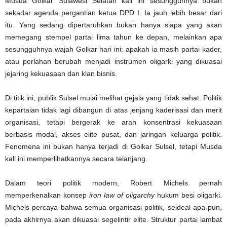
Musda Golkar Sulawesi Selatan kali ini sesungguhnya bukan
sekadar agenda pergantian ketua DPD I. Ia jauh lebih besar dari
itu. Yang sedang dipertaruhkan bukan hanya siapa yang akan
memegang stempel partai lima tahun ke depan, melainkan apa
sesungguhnya wajah Golkar hari ini: apakah ia masih partai kader,
atau perlahan berubah menjadi instrumen oligarki yang dikuasai
jejaring kekuasaan dan klan bisnis.
Di titik ini, publik Sulsel mulai melihat gejala yang tidak sehat. Politik
kepartaian tidak lagi dibangun di atas jenjang kaderisasi dan merit
organisasi, tetapi bergerak ke arah konsentrasi kekuasaan
berbasis modal, akses elite pusat, dan jaringan keluarga politik.
Fenomena ini bukan hanya terjadi di Golkar Sulsel, tetapi Musda
kali ini memperlihatkannya secara telanjang.
Dalam teori politik modern, Robert Michels pernah
memperkenalkan konsep
iron law of oligarchy
hukum besi oligarki.
Michels percaya bahwa semua organisasi politik, seideal apa pun,
pada akhirnya akan dikuasai segelintir elite. Struktur partai lambat