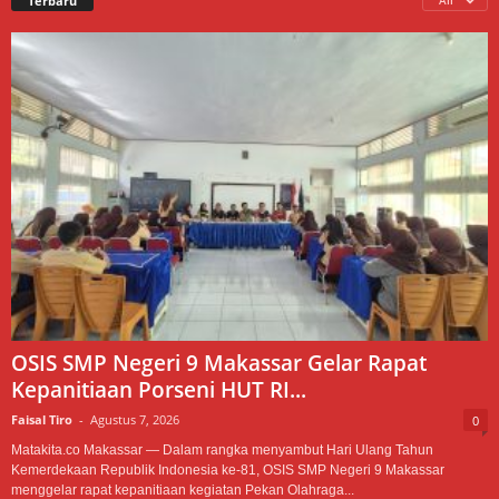
Terbaru
All
OSIS SMP Negeri 9 Makassar Gelar Rapat
Kepanitiaan Porseni HUT RI...
Faisal Tiro
-
Agustus 7, 2026
0
Matakita.co Makassar — Dalam rangka menyambut Hari Ulang Tahun
Kemerdekaan Republik Indonesia ke-81, OSIS SMP Negeri 9 Makassar
menggelar rapat kepanitiaan kegiatan Pekan Olahraga...