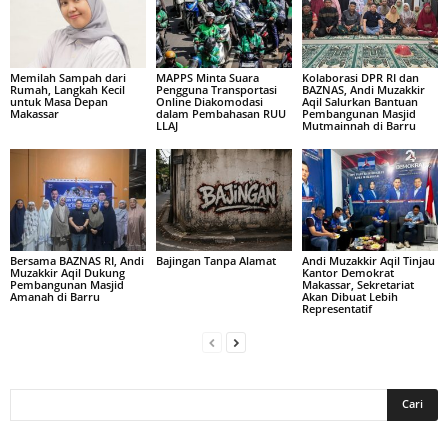
Memilah Sampah dari
MAPPS Minta Suara
Kolaborasi DPR RI dan
Rumah, Langkah Kecil
Pengguna Transportasi
BAZNAS, Andi Muzakkir
untuk Masa Depan
Online Diakomodasi
Aqil Salurkan Bantuan
Makassar
dalam Pembahasan RUU
Pembangunan Masjid
LLAJ
Mutmainnah di Barru
Bersama BAZNAS RI, Andi
Bajingan Tanpa Alamat
Andi Muzakkir Aqil Tinjau
Muzakkir Aqil Dukung
Kantor Demokrat
Pembangunan Masjid
Makassar, Sekretariat
Amanah di Barru
Akan Dibuat Lebih
Representatif