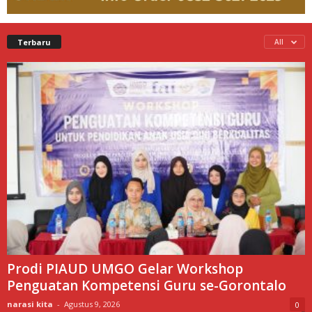
Terbaru
All
Prodi PIAUD UMGO Gelar Workshop
Penguatan Kompetensi Guru se-Gorontalo
narasi kita
-
Agustus 9, 2026
0