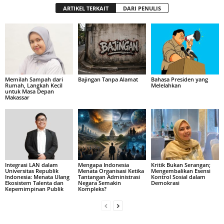
ARTIKEL TERKAIT
DARI PENULIS
Memilah Sampah dari
Bajingan Tanpa Alamat
Bahasa Presiden yang
Rumah, Langkah Kecil
Melelahkan
untuk Masa Depan
Makassar
Integrasi LAN dalam
Mengapa Indonesia
Kritik Bukan Serangan;
Universitas Republik
Menata Organisasi Ketika
Mengembalikan Esensi
Indonesia: Menata Ulang
Tantangan Administrasi
Kontrol Sosial dalam
Ekosistem Talenta dan
Negara Semakin
Demokrasi
Kepemimpinan Publik
Kompleks?