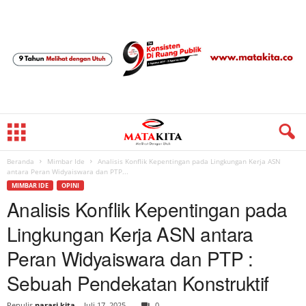
Beranda
Mimbar Ide
Analisis Konflik Kepentingan pada Lingkungan Kerja ASN
antara Peran Widyaiswara dan PTP...
MIMBAR IDE
OPINI
Analisis Konflik Kepentingan pada
Lingkungan Kerja ASN antara
Peran Widyaiswara dan PTP :
Sebuah Pendekatan Konstruktif
Penulis
narasi kita
-
Juli 17, 2025
0