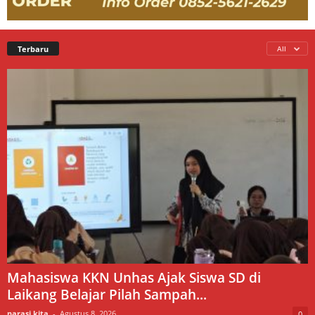
Terbaru
All
Mahasiswa KKN Unhas Ajak Siswa SD di
Laikang Belajar Pilah Sampah...
narasi kita
-
Agustus 8, 2026
0