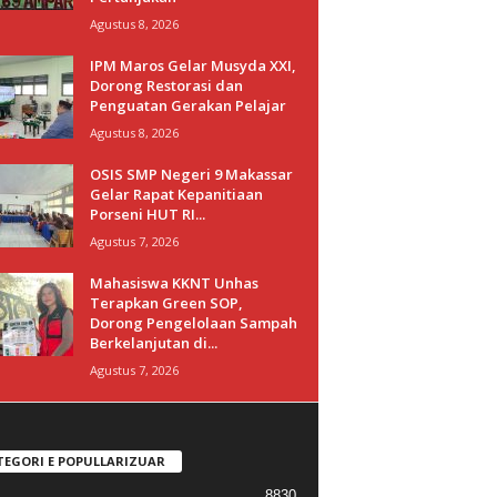
Agustus 8, 2026
IPM Maros Gelar Musyda XXI,
Dorong Restorasi dan
Penguatan Gerakan Pelajar
Agustus 8, 2026
OSIS SMP Negeri 9 Makassar
Gelar Rapat Kepanitiaan
Porseni HUT RI...
Agustus 7, 2026
Mahasiswa KKNT Unhas
Terapkan Green SOP,
Dorong Pengelolaan Sampah
Berkelanjutan di...
Agustus 7, 2026
TEGORI E POPULLARIZUAR
8830