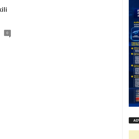
ili
0
AD