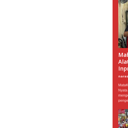
Mah
Ala
Inpr
naras
MataK
Nyata
mengen
penge