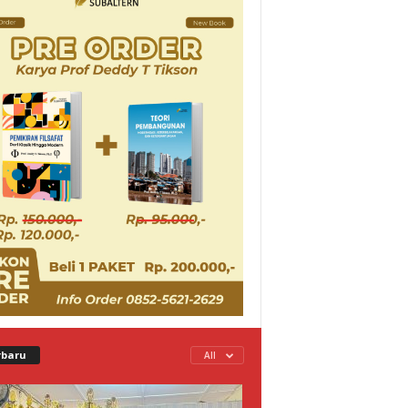
rbaru
All