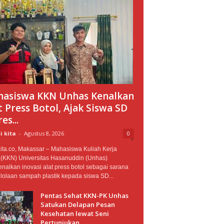
asiswa KKN Unhas Kenalkan
t Press Botol, Ajak Siswa SD
es...
i kita
-
Agustus 8, 2026
0
ita.co, Makassar – Mahasiswa Kuliah Kerja
 (KKN) Universitas Hasanuddin (Unhas)
alkan inovasi alat press botol sebagai sarana
lolaan sampah plastik kepada siswa SD...
Pentas Sehat KKN-PK Unhas
Satukan Delapan Pesan
Kesehatan lewat Seni
Pertunjukan