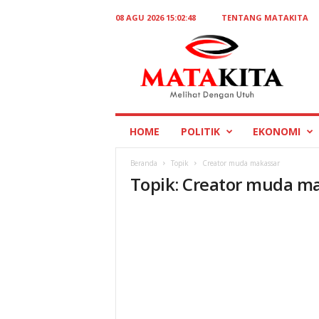
08 AGU 2026 15:02:48
TENTANG MATAKITA
M
a
t
a
K
i
t
HOME
POLITIK
EKONOMI
a
Beranda
Topik
Creator muda makassar
Topik: Creator muda m