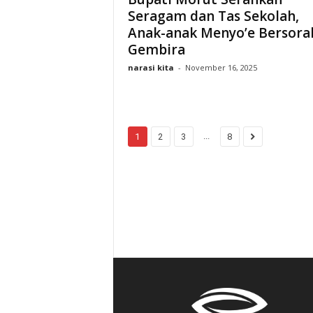
Seragam dan Tas Sekolah,
Anak-anak Menyo’e Bersora
Gembira
narasi kita
-
November 16, 2025
...
1
2
3
8