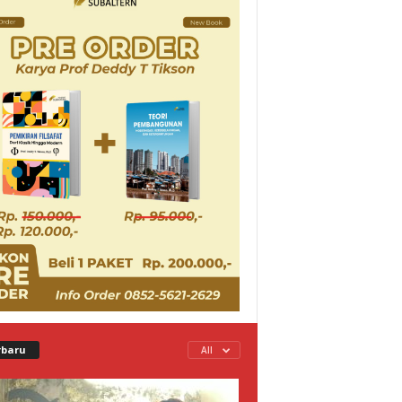
rbaru
All