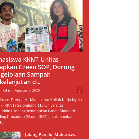
asiswa KKNT Unhas
apkan Green SOP, Dorong
gelolaan Sampah
kelanjutan di...
i kita
-
Agustus 7, 2026
0
ta.co, Parepare - Mahasiswa Kuliah Kerja Nyata
ik (KKNT) Gelombang 116 Universitas
uddin (Unhas) menerapkan Green Standard
ting Procedure (Green SOP) untuk membantu
..
Jelang Pemilu, Mahasiswa