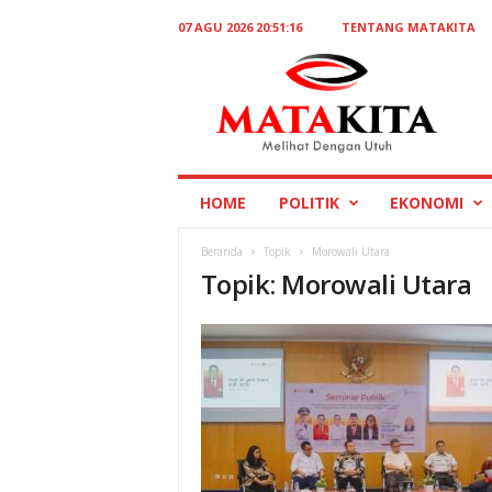
07 AGU 2026 20:51:16
TENTANG MATAKITA
M
a
t
a
K
i
t
HOME
POLITIK
EKONOMI
a
Beranda
Topik
Morowali Utara
Topik: Morowali Utara