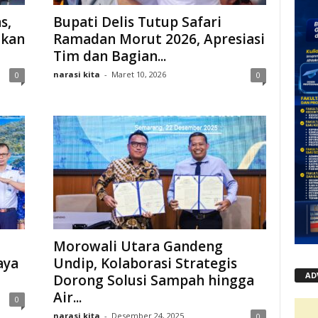
s,
Bupati Delis Tutup Safari
ukan
Ramadan Morut 2026, Apresiasi
Tim dan Bagian...
narasi kita
-
Maret 10, 2026
0
0
Morowali Utara Gandeng
aya
Undip, Kolaborasi Strategis
AD
Dorong Solusi Sampah hingga
Air...
0
narasi kita
-
Desember 24, 2025
0