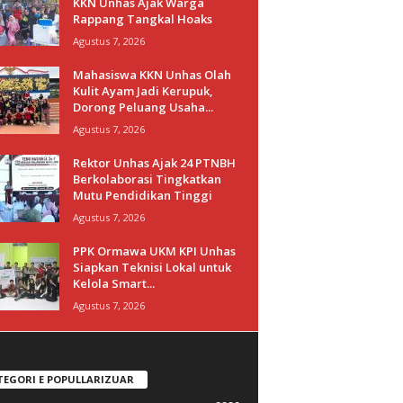
KKN Unhas Ajak Warga
Rappang Tangkal Hoaks
Agustus 7, 2026
Mahasiswa KKN Unhas Olah
Kulit Ayam Jadi Kerupuk,
Dorong Peluang Usaha...
Agustus 7, 2026
Rektor Unhas Ajak 24 PTNBH
Berkolaborasi Tingkatkan
Mutu Pendidikan Tinggi
Agustus 7, 2026
PPK Ormawa UKM KPI Unhas
Siapkan Teknisi Lokal untuk
Kelola Smart...
Agustus 7, 2026
TEGORI E POPULLARIZUAR