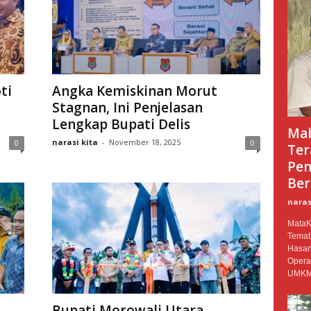
ti
Angka Kemiskinan Morut
Stagnan, Ini Penjelasan
Lengkap Bupati Delis
Mah
narasi kita
-
November 18, 2025
0
0
Ter
Pen
Ber
naras
MataKi
Temat
Hasan
Opera
UMKM.
Bupati Morowali Utara