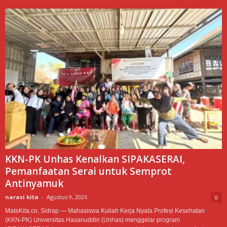
KKN-PK Unhas Kenalkan SIPAKASERAI,
Pemanfaatan Serai untuk Semprot
Antinyamuk
narasi kita
-
Agustus 9, 2026
0
MataKita.co, Sidrap — Mahasiswa Kuliah Kerja Nyata Profesi Kesehatan
(KKN-PK) Universitas Hasanuddin (Unhas) menggelar program