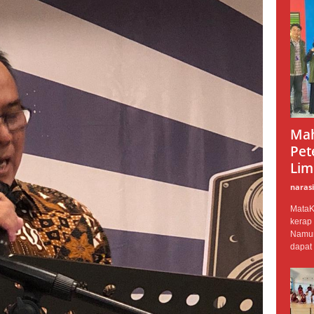
Mah
Pet
Lim
narasi
MataKi
kerap
Namun,
dapat 