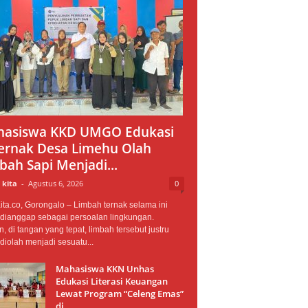
asiswa KKD UMGO Edukasi
ernak Desa Limehu Olah
bah Sapi Menjadi...
 kita
-
Agustus 6, 2026
0
ta.co, Gorongalo – Limbah ternak selama ini
 dianggap sebagai persoalan lingkungan.
 di tangan yang tepat, limbah tersebut justru
diolah menjadi sesuatu...
Mahasiswa KKN Unhas
Edukasi Literasi Keuangan
Lewat Program “Celeng Emas”
di...