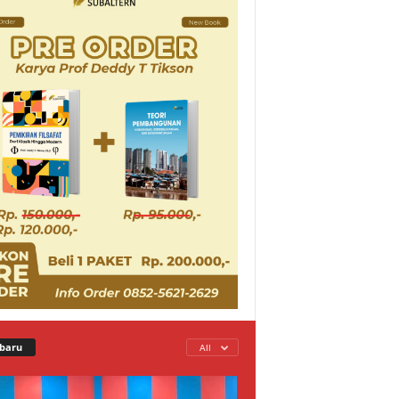
baru
All