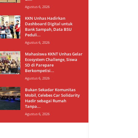
Agustus 6, 2026
KKN Unhas Hadirkan
Dashboard Digital untuk
Bank Sampah, Data BSU
Peduli...
Agustus 6, 2026
Mahasiswa KKNT Unhas Gelar
Ecosystem Challenge, Siswa
SD di Parepare
Berkompetisi...
Agustus 6, 2026
Bukan Sekadar Komunitas
Mobil, Celebes Car Solidarity
Hadir sebagai Rumah
Tanpa...
Agustus 6, 2026