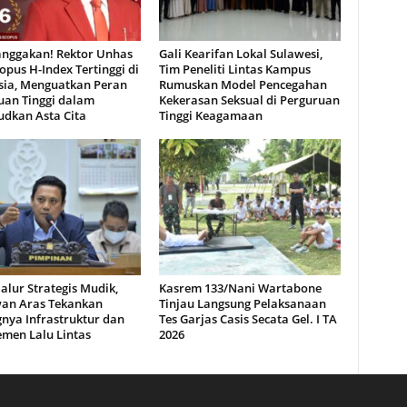
ggakan! Rektor Unhas
Gali Kearifan Lokal Sulawesi,
opus H-Index Tertinggi di
Tim Peneliti Lintas Kampus
sia, Menguatkan Peran
Rumuskan Model Pencegahan
uan Tinggi dalam
Kekerasan Seksual di Perguruan
dkan Asta Cita
Tinggi Keagamaan
Jalur Strategis Mudik,
Kasrem 133/Nani Wartabone
wan Aras Tekankan
Tinjau Langsung Pelaksanaan
nya Infrastruktur dan
Tes Garjas Casis Secata Gel. I TA
men Lalu Lintas
2026