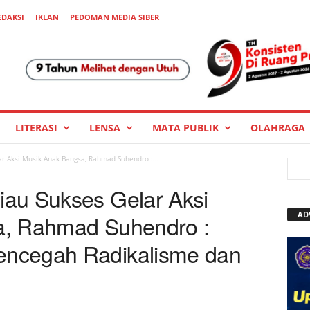
EDAKSI
IKLAN
PEDOMAN MEDIA SIBER
LITERASI
LENSA
MATA PUBLIK
OLAHRAGA
r Aksi Musik Anak Bangsa, Rahmad Suhendro :...
au Sukses Gelar Aksi
AD
a, Rahmad Suhendro :
ncegah Radikalisme dan