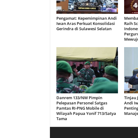
Pengamat: Kepemimpinan Andi
Memban
Iwan Aras Perkuat Konsolidasi
Raih Sc
Gerindra di Sulawesi Selatan
Indone
Pergur
Mewuju
Danrem 133/NW Pimpin
Tinjau 
Pelepasan Personel Satgas
Andi I
Pamtas RI-PNG Mobile di
Penting
Wilayah Papua Yonif 713/Satya
Manaje
Tama