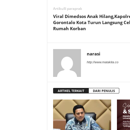
Artikulli paraprak
Viral Dimedsos Anak Hilang,Kapolr
Gorontalo Kota Turun Langsung Ce
Rumah Korban
narasi
http://www.matakita.co
ARTIKEL TERKAIT
DARI PENULIS