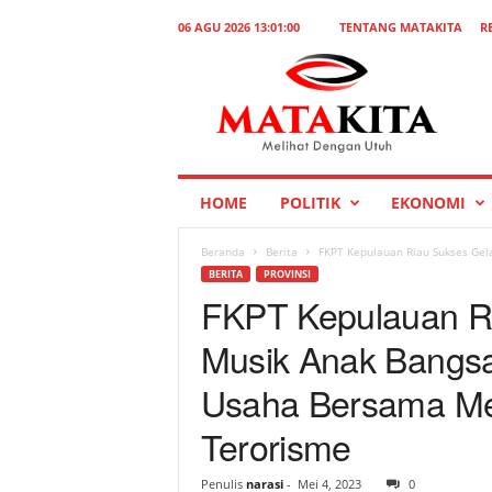
06 AGU 2026 13:01:00
TENTANG MATAKITA
R
M
a
t
a
K
i
t
HOME
POLITIK
EKONOMI
a
Beranda
Berita
FKPT Kepulauan Riau Sukses Gela
BERITA
PROVINSI
FKPT Kepulauan Ri
Musik Anak Bangs
Usaha Bersama Me
Terorisme
Penulis
narasi
-
Mei 4, 2023
0