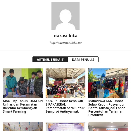
narasi kita
http://www.matakita.co
ARTIKEL TERKAIT
DARI PENULIS
MoU Tiga Tahun, UKM KPI
KKN-PK Unhas Kenalkan
Mahasiswa KKN Unhas
Unhas dan Kecamatan
SIPAKASERAI,
Sulap Kebun Posyandu
Barebbo Kembangkan
Pemanfaatan Serai untuk
Bonto Tallasa Jadi Lahan
Smart Farming
Semprot Antinyamuk
Percontohan Tanaman
Produktif