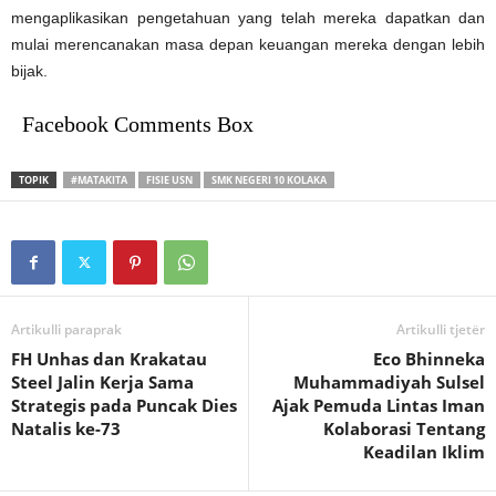
mengaplikasikan pengetahuan yang telah mereka dapatkan dan
mulai merencanakan masa depan keuangan mereka dengan lebih
bijak.
Facebook Comments Box
TOPIK
#MATAKITA
FISIE USN
SMK NEGERI 10 KOLAKA
Artikulli paraprak
Artikulli tjetër
FH Unhas dan Krakatau
Eco Bhinneka
Steel Jalin Kerja Sama
Muhammadiyah Sulsel
Strategis pada Puncak Dies
Ajak Pemuda Lintas Iman
Natalis ke-73
Kolaborasi Tentang
Keadilan Iklim