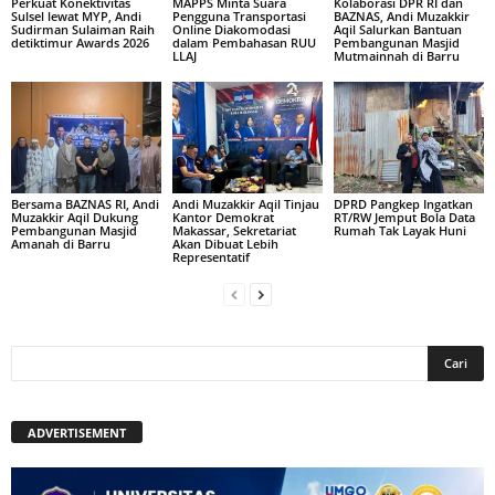
Perkuat Konektivitas
MAPPS Minta Suara
Kolaborasi DPR RI dan
Sulsel lewat MYP, Andi
Pengguna Transportasi
BAZNAS, Andi Muzakkir
Sudirman Sulaiman Raih
Online Diakomodasi
Aqil Salurkan Bantuan
detiktimur Awards 2026
dalam Pembahasan RUU
Pembangunan Masjid
LLAJ
Mutmainnah di Barru
Bersama BAZNAS RI, Andi
Andi Muzakkir Aqil Tinjau
DPRD Pangkep Ingatkan
Muzakkir Aqil Dukung
Kantor Demokrat
RT/RW Jemput Bola Data
Pembangunan Masjid
Makassar, Sekretariat
Rumah Tak Layak Huni
Amanah di Barru
Akan Dibuat Lebih
Representatif
ADVERTISEMENT